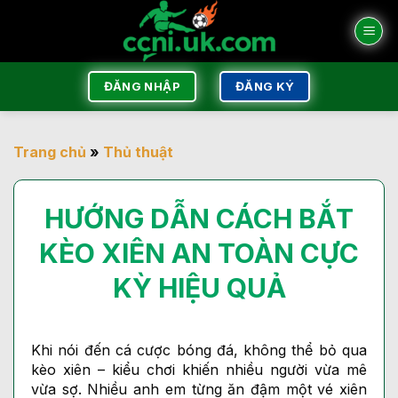
Bỏ
qua
nội
dung
ĐĂNG NHẬP
ĐĂNG KÝ
Trang chủ
»
Thủ thuật
HƯỚNG DẪN CÁCH BẮT
KÈO XIÊN AN TOÀN CỰC
KỲ HIỆU QUẢ
Khi nói đến cá cược bóng đá, không thể bỏ qua
kèo xiên – kiểu chơi khiến nhiều người vừa mê
vừa sợ. Nhiều anh em từng ăn đậm một vé xiên