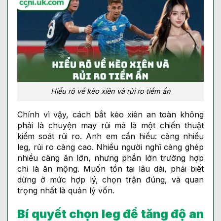
Hiểu rõ về kèo xiên và rủi ro tiềm ẩn
Chính vì vậy, cách bắt kèo xiên an toàn không
phải là chuyện may rủi mà là một chiến thuật
kiểm soát rủi ro. Anh em cần hiểu: càng nhiều
leg, rủi ro càng cao. Nhiều người nghĩ càng ghép
nhiều càng ăn lớn, nhưng phần lớn trường hợp
chỉ là ăn mộng. Muốn tồn tại lâu dài, phải biết
dừng ở mức hợp lý, chọn trận đúng, và quan
trọng nhất là quản lý vốn.
Bí quyết chọn leg để tăng độ an