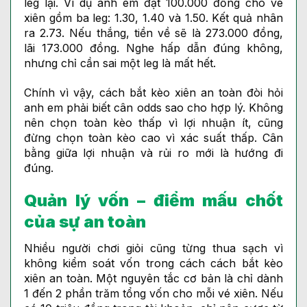
leg lại. Ví dụ anh em đặt 100.000 đồng cho vé
xiên gồm ba leg: 1.30, 1.40 và 1.50. Kết quả nhân
ra 2.73. Nếu thắng, tiền về sẽ là 273.000 đồng,
lãi 173.000 đồng. Nghe hấp dẫn đúng không,
nhưng chỉ cần sai một leg là mất hết.
Chính vì vậy, cách bắt kèo xiên an toàn đòi hỏi
anh em phải biết cân odds sao cho hợp lý. Không
nên chọn toàn kèo thấp vì lợi nhuận ít, cũng
đừng chọn toàn kèo cao vì xác suất thấp. Cân
bằng giữa lợi nhuận và rủi ro mới là hướng đi
đúng.
Quản lý vốn – điểm mấu chốt
của sự an toàn
Nhiều người chơi giỏi cũng từng thua sạch vì
không kiểm soát vốn trong cách cách bắt kèo
xiên an toàn. Một nguyên tắc cơ bản là chỉ dành
1 đến 2 phần trăm tổng vốn cho mỗi vé xiên. Nếu