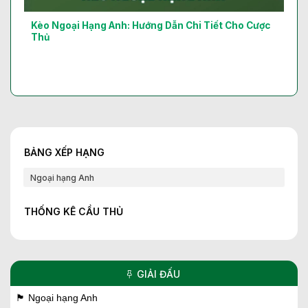
Kèo Ngoại Hạng Anh: Hướng Dẫn Chi Tiết Cho Cược
Thủ
BẢNG XẾP HẠNG
Ngoại hạng Anh
THỐNG KÊ CẦU THỦ
GIẢI ĐẤU
🏴 Ngoại hạng Anh