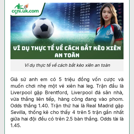
Ví dụ thực tế về cách bắt kèo xiên an toàn
Giả sử anh em có 5 triệu đồng vốn cược và
muốn chơi nhẹ một vé xiên hai leg. Trận đầu là
Liverpool gặp Brentford, Liverpool đá sân nhà,
vừa thắng liên tiếp, hàng công đang vào phom.
Odds thắng 1.40. Trận thứ hai là Real Madrid gặp
Sevilla, thống kê cho thấy 4 trên 5 trận gần nhất
giữa hai đội đều có trên 2.5 bàn thắng. Odds tài là
1.45.