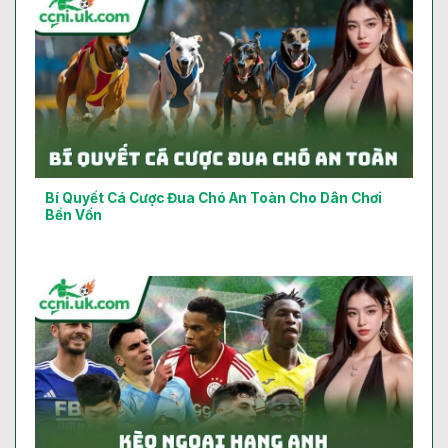
Bí Quyết Cá Cược Đua Chó An Toàn Cho Dân Chơi
Bền Vốn