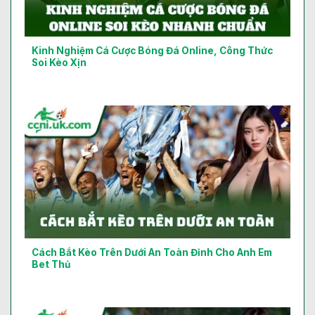
Kinh Nghiệm Cá Cược Bóng Đá Online, Công Thức
Soi Kèo Xịn
Cách Bắt Kèo Trên Dưới An Toàn Đỉnh Cho Anh Em
Bet Thủ