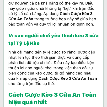
giữ nguyên cả ba khả năng có thể xảy ra. Điều
này giúp người chơi không bị “kẹt” khi trận đấu
có tỷ số cân bằng. Áp dụng
Cách Cược Kèo 3
Cửa An Toàn
trong trường hợp này sẽ giúp bạn
bảo toàn vốn và duy trì lợi nhuận ổn định hơn.
Vì sao người chơi yêu thích kèo 3 cửa
tại Tỷ Lệ Kèo
Nhà cái mang đến tỷ lệ cược rõ ràng, được cập
nhật liên tục theo thời gian thực và cung cấp
phân tích dữ liệu chi tiết. Điều này tạo điều kiện
thuận lợi cho người chơi trong việc theo dõi sự
biến động của kèo cược, từ đó nâng cao hiệu
quả khi áp dụng
Cách Cược Kèo 3 Cửa An Toàn
cho từng trận đấu cụ thể.
Cách Cược Kèo 3 Cửa An Toàn
hiệu quả nhất