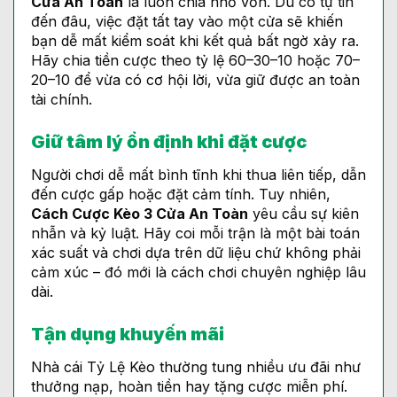
Cửa An Toàn
là luôn chia nhỏ vốn. Dù có tự tin
đến đâu, việc đặt tất tay vào một cửa sẽ khiến
bạn dễ mất kiểm soát khi kết quả bất ngờ xảy ra.
Hãy chia tiền cược theo tỷ lệ 60–30–10 hoặc 70–
20–10 để vừa có cơ hội lời, vừa giữ được an toàn
tài chính.
Giữ tâm lý ổn định khi đặt cược
Người chơi dễ mất bình tĩnh khi thua liên tiếp, dẫn
đến cược gấp hoặc đặt cảm tính. Tuy nhiên,
Cách Cược Kèo 3 Cửa An Toàn
yêu cầu sự kiên
nhẫn và kỷ luật. Hãy coi mỗi trận là một bài toán
xác suất và chơi dựa trên dữ liệu chứ không phải
cảm xúc – đó mới là cách chơi chuyên nghiệp lâu
dài.
Tận dụng khuyến mãi
Nhà cái Tỷ Lệ Kèo thường tung nhiều ưu đãi như
thưởng nạp, hoàn tiền hay tặng cược miễn phí.