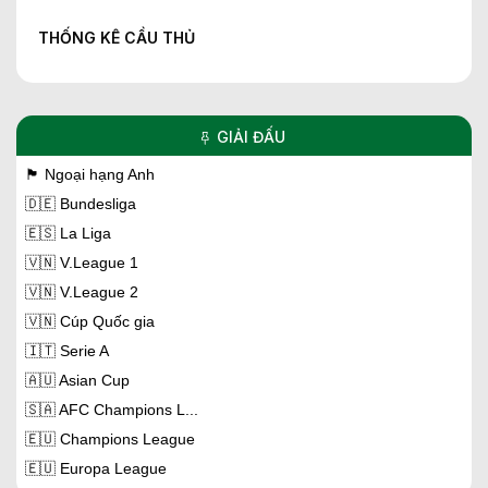
THỐNG KÊ CẦU THỦ
GIẢI ĐẤU
🏴 Ngoại hạng Anh
🇩🇪 Bundesliga
🇪🇸 La Liga
🇻🇳 V.League 1
🇻🇳 V.League 2
🇻🇳 Cúp Quốc gia
🇮🇹 Serie A
🇦🇺 Asian Cup
🇸🇦 AFC Champions L...
🇪🇺 Champions League
🇪🇺 Europa League