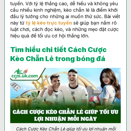
tuyến. Với tỷ lệ thắng cao, dễ hiểu và không yêu
cầu nhiều kinh nghiệm, kèo chẵn lẻ là điểm khởi
đầu lý tưởng cho những ai muốn thử sức. Bài viết
này từ
tỷ lệ kèo trực tuyến
sẽ giúp bạn nắm rõ
luật chơi, cách đọc kèo, và những mẹo đặt cược
hiệu quả để tối ưu cơ hội thắng lớn.
Tìm hiểu chi tiết Cách Cược
Kèo Chẵn Lẻ trong bóng đá
Cách Cược Kèo Chẵn Lẻ giúp tối ưu lợi nhuận mỗi