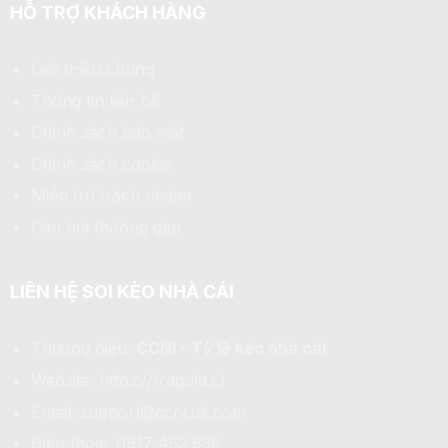
HỖ TRỢ KHÁCH HÀNG
Giới thiệu chung
Thông tin liên hệ
Chính sách bảo mật
Chính sách cookie
Miễn trừ trách nhiệm
Câu hỏi thường gặp
LIÊN HỆ SOI KÈO NHÀ CÁI
Thương hiệu:
CCNI - Tỷ lệ kèo nhà cái
Website:
https://fragola.cl
Email:
support@ccni.uk.com
Điện thoại: 0917 452 638