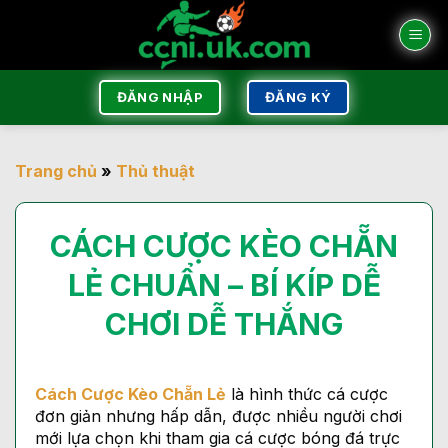
Bỏ
qua
nội
dung
ĐĂNG NHẬP
ĐĂNG KÝ
Trang chủ
»
Thủ thuật
CÁCH CƯỢC KÈO CHẴN
LẺ CHUẨN – BÍ KÍP DỄ
CHƠI DỄ THẮNG
Cách Cược Kèo Chẵn Lẻ
là hình thức cá cược
đơn giản nhưng hấp dẫn, được nhiều người chơi
mới lựa chọn khi tham gia cá cược bóng đá trực