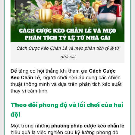
Cách Cược Kèo Chẵn Lẻ và mẹo phân tích tỷ lệ từ
nhà cái
Để tăng cơ hội thắng khi tham gia
Cách Cược
Kèo Chẵn Lẻ
, người chơi nên áp dụng các chiến
thuật thông minh và dựa trên phân tích xác suất
thay vì cảm tính.
Theo dõi phong độ và lối chơi của hai
đội
Một trong những
phương pháp cược kèo chẵn lẻ
hiệu quả là việc nghiên cứu kỹ lưỡng phong độ