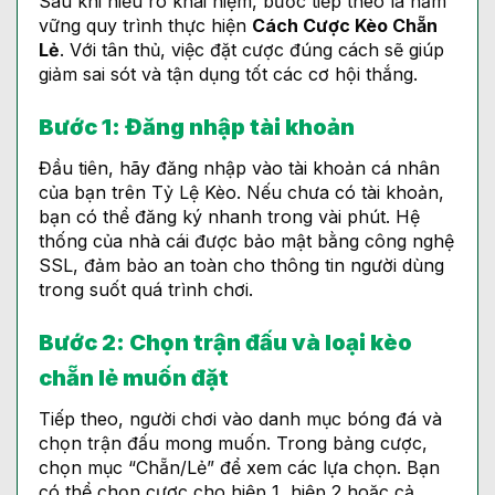
Sau khi hiểu rõ khái niệm, bước tiếp theo là nắm
vững quy trình thực hiện
Cách Cược Kèo Chẵn
Lẻ
. Với tân thủ, việc đặt cược đúng cách sẽ giúp
giảm sai sót và tận dụng tốt các cơ hội thắng.
Bước 1: Đăng nhập tài khoản
Đầu tiên, hãy đăng nhập vào tài khoản cá nhân
của bạn trên Tỷ Lệ Kèo. Nếu chưa có tài khoản,
bạn có thể đăng ký nhanh trong vài phút. Hệ
thống của nhà cái được bảo mật bằng công nghệ
SSL, đảm bảo an toàn cho thông tin người dùng
trong suốt quá trình chơi.
Bước 2: Chọn trận đấu và loại kèo
chẵn lẻ muốn đặt
Tiếp theo, người chơi vào danh mục bóng đá và
chọn trận đấu mong muốn. Trong bảng cược,
chọn mục “Chẵn/Lẻ” để xem các lựa chọn. Bạn
có thể chọn cược cho hiệp 1, hiệp 2 hoặc cả