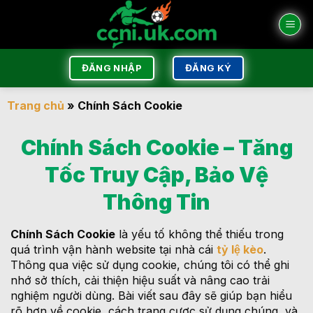
Bỏ
qua
nội
dung
ĐĂNG NHẬP
ĐĂNG KÝ
Trang chủ
»
Chính Sách Cookie
Chính Sách Cookie – Tăng
Tốc Truy Cập, Bảo Vệ
Thông Tin
Chính Sách Cookie
là yếu tố không thể thiếu trong
quá trình vận hành website tại nhà cái
tỷ lệ kèo
.
Thông qua việc sử dụng cookie, chúng tôi có thể ghi
nhớ sở thích, cải thiện hiệu suất và nâng cao trải
nghiệm người dùng. Bài viết sau đây sẽ giúp bạn hiểu
rõ hơn về cookie, cách trang cược sử dụng chúng, và