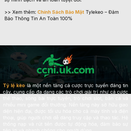
>> Xem thêm:
Chính Sách Bảo Mật
Tylekeo – Đảm
Bảo Thông Tin An Toàn 100%
Tỷ lệ kèo
là một nền tảng cá cược trực tuyến đáng tin
cậy, cung cấp đa dạng các trò chơi giải trí như cá cược
thể thao, sòng bài trực tuyến, trò chơi slot, bắn cá và
nhiều mini game đổi thưởng. Nền tảng này sở hữu giao
diện hiện đại, được tối ưu hóa cho cả máy tính và điện
thoại, giúp người chơi dễ dàng truy cập và thao tác. Hệ
thống nạp và rút tiền được tự động hóa, đảm bảo sự
tiện lợi và nhanh chóng cho người dùng.