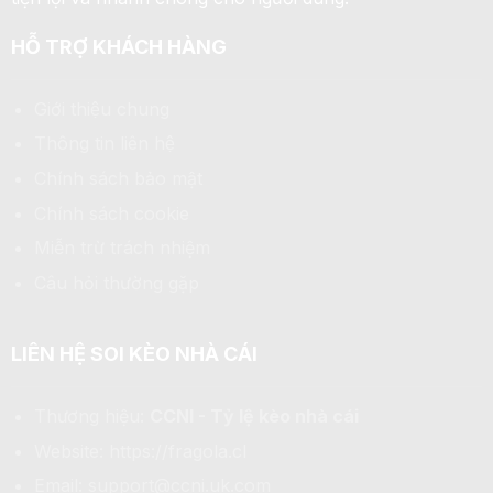
HỖ TRỢ KHÁCH HÀNG
Giới thiệu chung
Thông tin liên hệ
Chính sách bảo mật
Chính sách cookie
Miễn trừ trách nhiệm
Câu hỏi thường gặp
LIÊN HỆ SOI KÈO NHÀ CÁI
Thương hiệu:
CCNI - Tỷ lệ kèo nhà cái
Website:
https://fragola.cl
Email:
support@ccni.uk.com