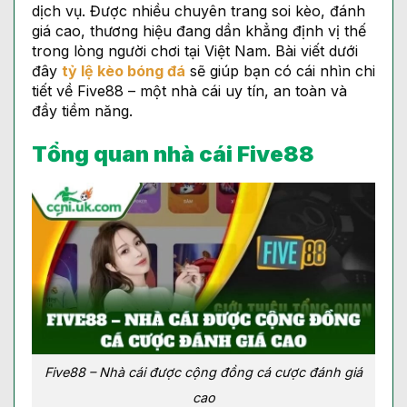
dịch vụ. Được nhiều chuyên trang soi kèo, đánh
giá cao, thương hiệu đang dần khẳng định vị thế
trong lòng người chơi tại Việt Nam. Bài viết dưới
đây
tỷ lệ kèo bóng đá
sẽ giúp bạn có cái nhìn chi
tiết về Five88 – một nhà cái uy tín, an toàn và
đầy tiềm năng.
Tổng quan nhà cái Five88
Five88 – Nhà cái được cộng đồng cá cược đánh giá
cao