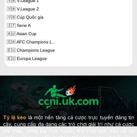
🇻🇳 V.League 1
🇻🇳 V.League 2
🇻🇳 Cúp Quốc gia
🇮🇹 Serie A
🇦🇺 Asian Cup
🇸🇦 AFC Champions L...
🇪🇺 Champions League
🇪🇺 Europa League
Tỷ lệ kèo
là một nền tảng cá cược trực tuyến đáng tin
cậy, cung cấp đa dạng các trò chơi giải trí như cá cược
thể thao, sòng bài trực tuyến, trò chơi slot, bắn cá và