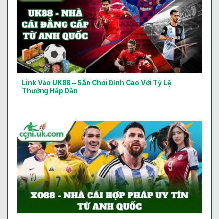
Link Vào UK88 – Sân Chơi Đỉnh Cao Với Tỷ Lệ
Thưởng Hấp Dẫn