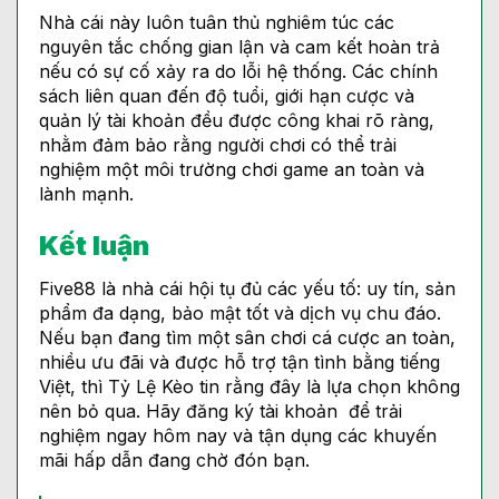
Nhà cái này luôn tuân thủ nghiêm túc các
nguyên tắc chống gian lận và cam kết hoàn trả
nếu có sự cố xảy ra do lỗi hệ thống. Các chính
sách liên quan đến độ tuổi, giới hạn cược và
quản lý tài khoản đều được công khai rõ ràng,
nhằm đảm bảo rằng người chơi có thể trải
nghiệm một môi trường chơi game an toàn và
lành mạnh.
Kết luận
Five88 là nhà cái hội tụ đủ các yếu tố: uy tín, sản
phẩm đa dạng, bảo mật tốt và dịch vụ chu đáo.
Nếu bạn đang tìm một sân chơi cá cược an toàn,
nhiều ưu đãi và được hỗ trợ tận tình bằng tiếng
Việt, thì Tỷ Lệ Kèo tin rằng đây là lựa chọn không
nên bỏ qua. Hãy đăng ký tài khoản để trải
nghiệm ngay hôm nay và tận dụng các khuyến
mãi hấp dẫn đang chờ đón bạn.