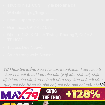
Thương hiệu:
CCNI - Tỷ lệ kèo nhà cái
Website:
https://fragola.cl
Email:
support@ccni.uk.com
Điện thoại: 0917 452 638
Địa chỉ: 142 Lý Chính Thắng, Phường 7, Quận 3,
TP.HCM
Tác giả:
Duy Nguyễn
Sơ đồ trang web:
Sitemap
Từ khoá tìm kiếm:
kèo nhà cái, keonhacai, keonhacai5,
kèo nhà cái 5, soi kèo nhà cái, tỷ lệ kèo nhà cái, nhận
định kèo nhà cái, kèo nhà cái hôm nay, kèo nhà cái hôm
qua, soi kèo bóng đá nhà cái, soi kèo nhà cái mới nhất.
Copyright 2026 ©
CCNI - Tỷ Lệ Kèo Nhà Cái 5
. All
rights reserved.