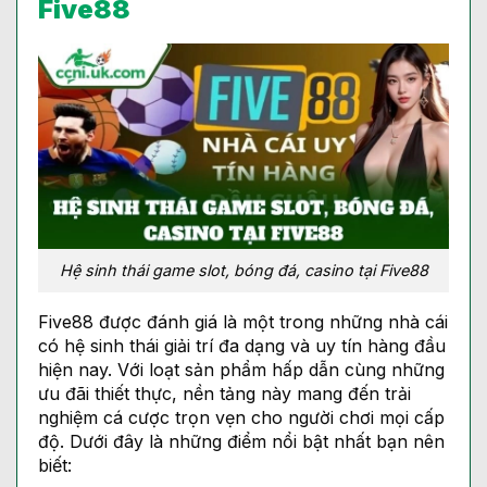
Five88
Hệ sinh thái game slot, bóng đá, casino tại Five88
Five88 được đánh giá là một trong những nhà cái
có hệ sinh thái giải trí đa dạng và uy tín hàng đầu
hiện nay. Với loạt sản phẩm hấp dẫn cùng những
ưu đãi thiết thực, nền tảng này mang đến trải
nghiệm cá cược trọn vẹn cho người chơi mọi cấp
độ. Dưới đây là những điểm nổi bật nhất bạn nên
biết: