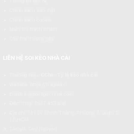
Thông tin liên hệ
Chính sách bảo mật
Chính sách cookie
Miễn trừ trách nhiệm
Câu hỏi thường gặp
LIÊN HỆ SOI KÈO NHÀ CÁI
Thương hiệu:
CCNI - Tỷ lệ kèo nhà cái
Website:
https://fragola.cl
Email:
support@ccni.uk.com
Điện thoại: 0917 452 638
Địa chỉ: 142 Lý Chính Thắng, Phường 7, Quận 3,
TP.HCM
Tác giả:
Duy Nguyễn