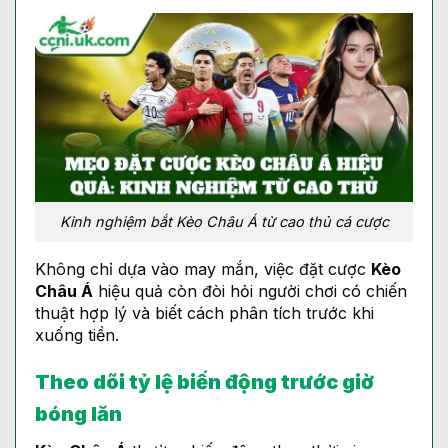
Kinh nghiệm bắt Kèo Châu Á từ cao thủ cá cược
Không chỉ dựa vào may mắn, việc đặt cược
Kèo
Châu Á
hiệu quả còn đòi hỏi người chơi có chiến
thuật hợp lý và biết cách phân tích trước khi
xuống tiền.
Theo dõi tỷ lệ biến động trước giờ
bóng lăn