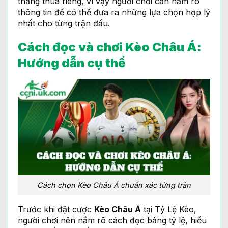
thắng thua riêng, vì vậy người chơi cần nắm rõ
thông tin để có thể đưa ra những lựa chọn hợp lý
nhất cho từng trận đấu.
Cách đọc và chơi Kèo Châu Á:
Hướng dẫn cụ thể
Cách chọn Kèo Châu Á chuẩn xác từng trận
Trước khi đặt cược
Kèo Châu Á
tại Tỷ Lệ Kèo,
người chơi nên nắm rõ cách đọc bảng tỷ lệ, hiểu