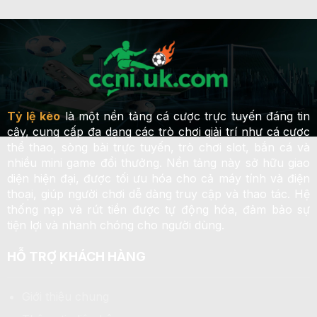
Tỷ lệ kèo
là một nền tảng cá cược trực tuyến đáng tin
cậy, cung cấp đa dạng các trò chơi giải trí như cá cược
thể thao, sòng bài trực tuyến, trò chơi slot, bắn cá và
nhiều mini game đổi thưởng. Nền tảng này sở hữu giao
diện hiện đại, được tối ưu hóa cho cả máy tính và điện
thoại, giúp người chơi dễ dàng truy cập và thao tác. Hệ
thống nạp và rút tiền được tự động hóa, đảm bảo sự
tiện lợi và nhanh chóng cho người dùng.
HỖ TRỢ KHÁCH HÀNG
Giới thiệu chung