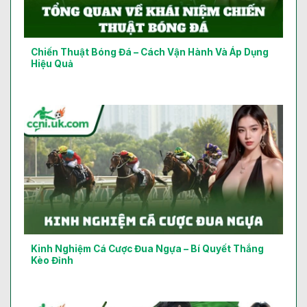
Chiến Thuật Bóng Đá – Cách Vận Hành Và Áp Dụng
Hiệu Quả
Kinh Nghiệm Cá Cược Đua Ngựa – Bí Quyết Thắng
Kèo Đỉnh