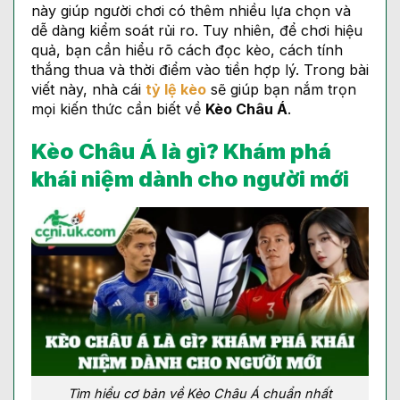
này giúp người chơi có thêm nhiều lựa chọn và
dễ dàng kiểm soát rủi ro. Tuy nhiên, để chơi hiệu
quả, bạn cần hiểu rõ cách đọc kèo, cách tính
thắng thua và thời điểm vào tiền hợp lý. Trong bài
viết này, nhà cái
tỷ lệ kèo
sẽ giúp bạn nắm trọn
mọi kiến thức cần biết về
Kèo Châu Á
.
Kèo Châu Á là gì? Khám phá
khái niệm dành cho người mới
Tìm hiểu cơ bản về Kèo Châu Á chuẩn nhất