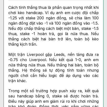
Cách tính thắng thua là phần quan trọng nhất khi
chơi kèo handicap. Ví dụ anh em cược đội chấp
-1.25 với stake 200 ngàn đồng, sẽ chia làm 100
ngàn đồng đặt vào -1 và 100 ngàn đồng vào -1.5.
Nếu đội chấp thắng cách biệt một bàn, stake -1.5
thua, stake -1 hoàn trả, gọi là nửa thua. Nếu
thắng cách biệt hai bàn trở lên, toàn bộ kèo
thắng kịch trần.
Một trận Liverpool gặp Leeds, nền tảng đưa ra
-0.75 cho Liverpool. Nếu kết quả 1-0, anh em
nửa thắng nửa thua. Nếu thắng hai bàn, toàn bộ
thắng. Hệ thống sẽ tự động tính toán nhưng
người chơi cần hiểu logic để áp dụng vào các
trận khác.
Trong một số trường hợp push xảy ra, kết quả
sau handicap bằng 0, stake sẽ được hoàn trả.
Điều này giúp anh em giảm rủi ro khi chơi những
trận khó đoán. Đồng thời, việc nắm vững các