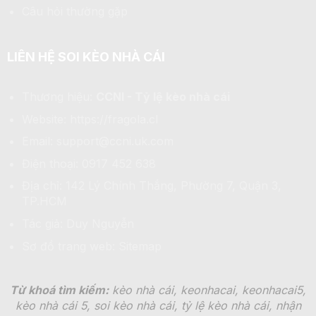
Câu hỏi thường gặp
LIÊN HỆ SOI KÈO NHÀ CÁI
Thương hiệu:
CCNI - Tỷ lệ kèo nhà cái
Website:
https://fragola.cl
Email:
support@ccni.uk.com
Điện thoại: 0917 452 638
Địa chỉ: 142 Lý Chính Thắng, Phường 7, Quận 3,
TP.HCM
Tác giả:
Duy Nguyễn
Sơ đồ trang web:
Sitemap
Từ khoá tìm kiếm:
kèo nhà cái, keonhacai, keonhacai5,
kèo nhà cái 5, soi kèo nhà cái, tỷ lệ kèo nhà cái, nhận