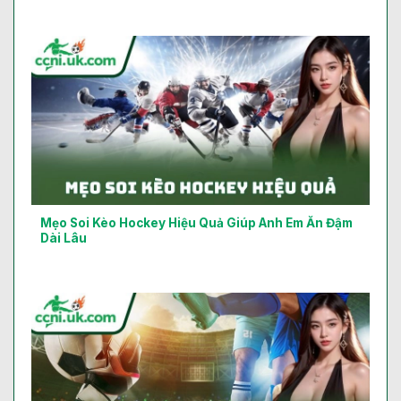
Mẹo Soi Kèo Hockey Hiệu Quả Giúp Anh Em Ăn Đậm
Dài Lâu