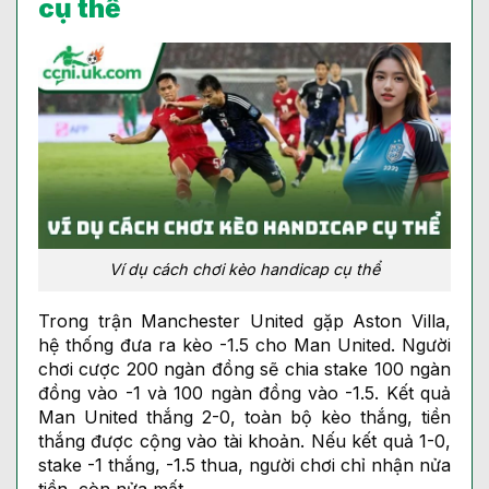
cụ thể
Ví dụ cách chơi kèo handicap cụ thể
Trong trận Manchester United gặp Aston Villa,
hệ thống đưa ra kèo -1.5 cho Man United. Người
chơi cược 200 ngàn đồng sẽ chia stake 100 ngàn
đồng vào -1 và 100 ngàn đồng vào -1.5. Kết quả
Man United thắng 2-0, toàn bộ kèo thắng, tiền
thắng được cộng vào tài khoản. Nếu kết quả 1-0,
stake -1 thắng, -1.5 thua, người chơi chỉ nhận nửa