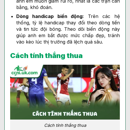
anh em muốn giảm rủi ro, nhất là các trận cân
bằng, khó đoán.
Dòng handicap biến động:
Trên các hệ
thống, tỷ lệ handicap thay đổi theo dòng tiền
và tin tức đội bóng. Theo dõi biến động này
giúp anh em bắt được mức chấp đẹp, tránh
vào kèo lúc thị trường đã lệch quá sâu.
Cách tính thắng thua
Cách tính thắng thua