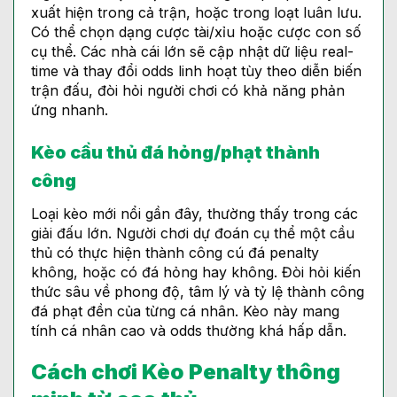
xuất hiện trong cả trận, hoặc trong loạt luân lưu.
Có thể chọn dạng cược tài/xỉu hoặc cược con số
cụ thể. Các nhà cái lớn sẽ cập nhật dữ liệu real-
time và thay đổi odds linh hoạt tùy theo diễn biến
trận đấu, đòi hỏi người chơi có khả năng phản
ứng nhanh.
Kèo cầu thủ đá hỏng/phạt thành
công
Loại kèo mới nổi gần đây, thường thấy trong các
giải đấu lớn. Người chơi dự đoán cụ thể một cầu
thủ có thực hiện thành công cú đá penalty
không, hoặc có đá hỏng hay không. Đòi hỏi kiến
thức sâu về phong độ, tâm lý và tỷ lệ thành công
đá phạt đền của từng cá nhân. Kèo này mang
tính cá nhân cao và odds thường khá hấp dẫn.
Cách chơi Kèo Penalty thông