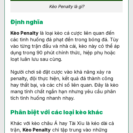
Kèo Penalty là gì?
Định nghĩa
Kèo Penalty
là loại kèo cá cược liên quan đến
các tình huống đá phạt đền trong bóng đá. Tùy
vào từng trận đấu và nhà cái, kèo này có thể áp
dụng trong 90 phút chính thức, hiệp phụ hoặc
loạt luân lưu sau cùng.
Người chơi sẽ đặt cược vào khả năng xảy ra
penalty, đội thực hiện, kết quả đá thành công
hay thất bại, và các chỉ số liên quan. Đây là kèo
mang tính chất ngắn hạn nhưng yêu cầu phân
tích tình huống nhanh nhạy.
Phân biệt với các loại kèo khác
Khác với kèo châu Á hay Tài Xỉu là kéo dài cả
trận,
Kèo Penalty
chỉ tập trung vào những