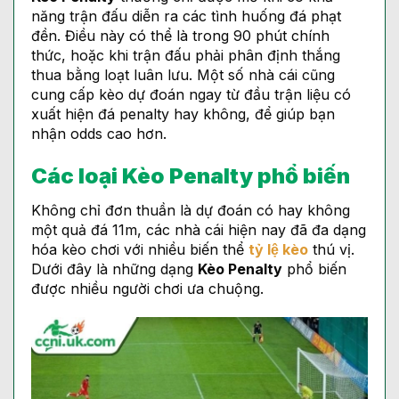
năng trận đấu diễn ra các tình huống đá phạt
đền. Điều này có thể là trong 90 phút chính
thức, hoặc khi trận đấu phải phân định thắng
thua bằng loạt luân lưu. Một số nhà cái cũng
cung cấp kèo dự đoán ngay từ đầu trận liệu có
xuất hiện đá penalty hay không, để giúp bạn
nhận odds cao hơn.
Các loại Kèo Penalty phổ biến
Không chỉ đơn thuần là dự đoán có hay không
một quả đá 11m, các nhà cái hiện nay đã đa dạng
hóa kèo chơi với nhiều biến thể
tỷ lệ kèo
thú vị.
Dưới đây là những dạng
Kèo Penalty
phổ biến
được nhiều người chơi ưa chuộng.