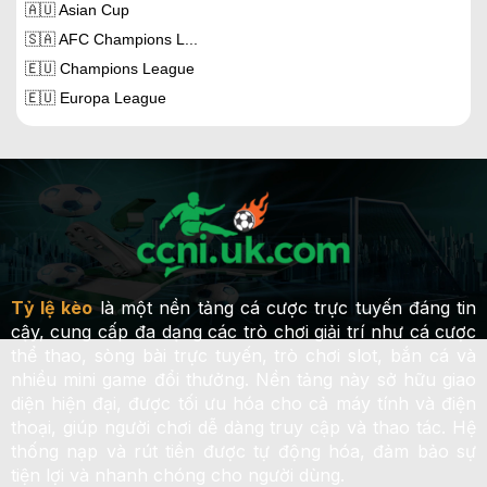
🇦🇺 Asian Cup
🇸🇦 AFC Champions L...
🇪🇺 Champions League
🇪🇺 Europa League
Tỷ lệ kèo
là một nền tảng cá cược trực tuyến đáng tin
cậy, cung cấp đa dạng các trò chơi giải trí như cá cược
thể thao, sòng bài trực tuyến, trò chơi slot, bắn cá và
nhiều mini game đổi thưởng. Nền tảng này sở hữu giao
diện hiện đại, được tối ưu hóa cho cả máy tính và điện
thoại, giúp người chơi dễ dàng truy cập và thao tác. Hệ
thống nạp và rút tiền được tự động hóa, đảm bảo sự
tiện lợi và nhanh chóng cho người dùng.