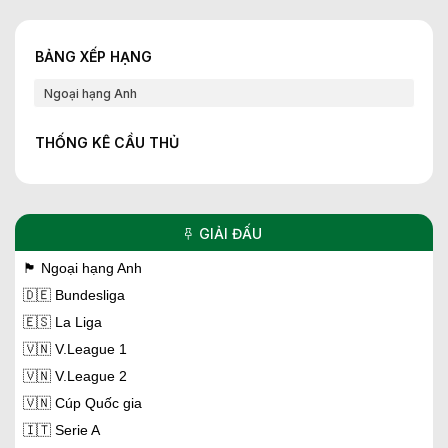
BẢNG XẾP HẠNG
Ngoại hạng Anh
THỐNG KÊ CẦU THỦ
GIẢI ĐẤU
🏴 Ngoại hạng Anh
🇩🇪 Bundesliga
🇪🇸 La Liga
🇻🇳 V.League 1
🇻🇳 V.League 2
🇻🇳 Cúp Quốc gia
🇮🇹 Serie A