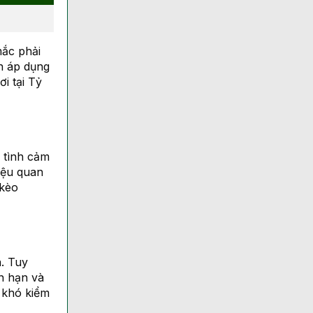
mắc phải
ạn áp dụng
i tại Tỷ
 tình cảm
iệu quan
 kèo
á. Tuy
n hạn và
ẽ khó kiểm