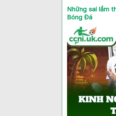
Những sai lầm t
Bóng Đá