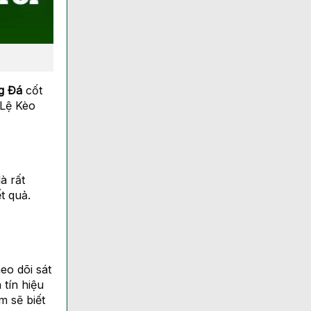
g Đá
cốt
 Lệ Kèo
à rất
t quả.
eo dõi sát
 tín hiệu
m sẽ biết