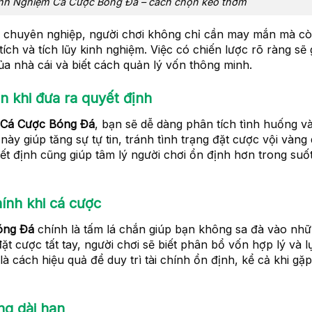
nh Nghiệm Cá Cược Bóng Đá – cách chọn kèo thơm
ủ chuyên nghiệp, người chơi không chỉ cần may mắn mà cò
ích và tích lũy kinh nghiệm. Việc có chiến lược rõ ràng sẽ
a nhà cái và biết cách quản lý vốn thông minh.
in khi đưa ra quyết định
 Cá Cược Bóng Đá
, bạn sẽ dễ dàng phân tích tình huống v
ày giúp tăng sự tự tin, tránh tình trạng đặt cược vội vàng
yết định cũng giúp tâm lý người chơi ổn định hơn trong suốt
hính khi cá cược
óng Đá
chính là tấm lá chắn giúp bạn không sa đà vào nh
 đặt cược tất tay, người chơi sẽ biết phân bổ vốn hợp lý và 
à cách hiệu quả để duy trì tài chính ổn định, kể cả khi gặ
ng dài hạn