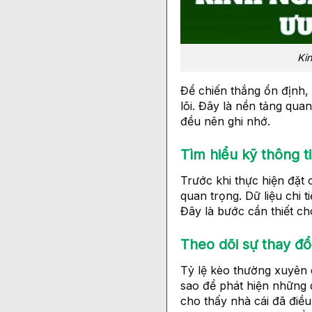
Ki
Để chiến thắng ổn định,
lõi. Đây là nền tảng qua
đều nên ghi nhớ.
Tìm hiểu kỹ thông t
Trước khi thực hiện đặt 
quan trọng. Dữ liệu chi 
Đây là bước cần thiết c
Theo dõi sự thay đổi
Tỷ lệ kèo thường xuyên c
sao để phát hiện những d
cho thấy nhà cái đã điề