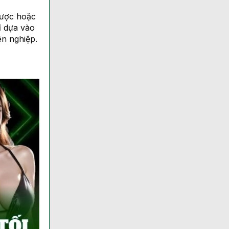
cược hoặc
ỉ dựa vào
ên nghiệp.