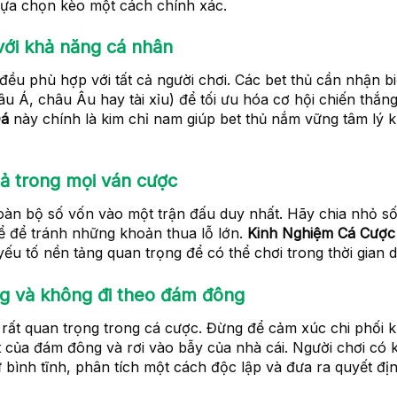
 lựa chọn kèo một cách chính xác.
ới khả năng cá nhân
đều phù hợp với tất cả người chơi. Các bet thủ cần nhận b
u Á, châu Âu hay tài xỉu) để tối ưu hóa cơ hội chiến thắn
Đá
này chính là kim chỉ nam giúp bet thủ nắm vững tâm lý 
uả trong mọi ván cược
oàn bộ số vốn vào một trận đấu duy nhất. Hãy chia nhỏ s
hể để tránh những khoản thua lỗ lớn.
Kinh Nghiệm Cá Cược
yếu tố nền tảng quan trọng để có thể chơi trong thời gian d
ng và không đi theo đám đông
ố rất quan trọng trong cá cược. Đừng để cảm xúc chi phối 
t của đám đông và rơi vào bẫy của nhà cái. Người chơi có 
 bình tĩnh, phân tích một cách độc lập và đưa ra quyết đị