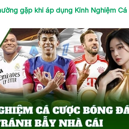
hường gặp khi áp dụng Kinh Nghiệm Cá