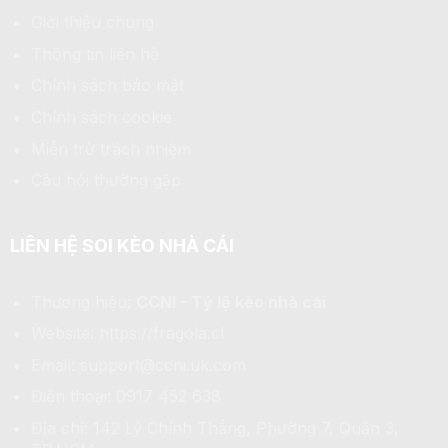
Giới thiệu chung
Thông tin liên hệ
Chính sách bảo mật
Chính sách cookie
Miễn trừ trách nhiệm
Câu hỏi thường gặp
LIÊN HỆ SOI KÈO NHÀ CÁI
Thương hiệu:
CCNI - Tỷ lệ kèo nhà cái
Website:
https://fragola.cl
Email:
support@ccni.uk.com
Điện thoại: 0917 452 638
Địa chỉ: 142 Lý Chính Thắng, Phường 7, Quận 3,