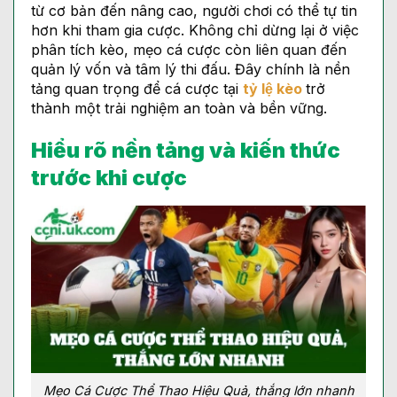
từ cơ bản đến nâng cao, người chơi có thể tự tin
hơn khi tham gia cược. Không chỉ dừng lại ở việc
phân tích kèo, mẹo cá cược còn liên quan đến
quản lý vốn và tâm lý thi đấu. Đây chính là nền
tảng quan trọng để cá cược tại
tỷ lệ kèo
trở
thành một trải nghiệm an toàn và bền vững.
Hiểu rõ nền tảng và kiến thức
trước khi cược
Mẹo Cá Cược Thể Thao Hiệu Quả, thắng lớn nhanh