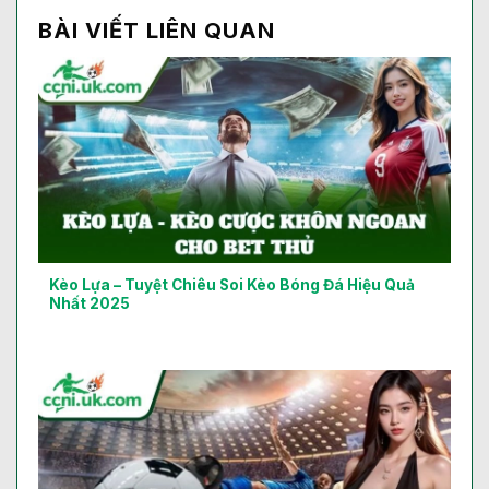
BÀI VIẾT LIÊN QUAN
Kèo Lựa – Tuyệt Chiêu Soi Kèo Bóng Đá Hiệu Quả
Nhất 2025