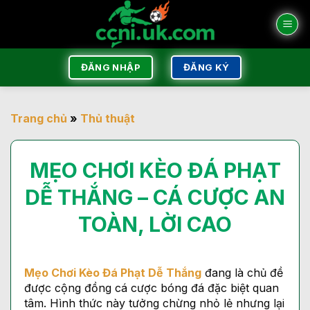
Bỏ
qua
nội
dung
ĐĂNG NHẬP
ĐĂNG KÝ
Trang chủ
»
Thủ thuật
MẸO CHƠI KÈO ĐÁ PHẠT
DỄ THẮNG – CÁ CƯỢC AN
TOÀN, LỜI CAO
Mẹo Chơi Kèo Đá Phạt Dễ Thắng
đang là chủ đề
được cộng đồng cá cược bóng đá đặc biệt quan
tâm. Hình thức này tưởng chừng nhỏ lẻ nhưng lại