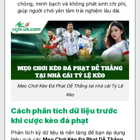
chóng, minh bạch và không phát sinh chi phí,
giúp người chơi yên tâm trải nghiệm lâu dài.
Mẹo Chơi Kèo Đá Phạt Dễ Thắng tại nhà cái Tỷ Lệ
Kèo
Cách phân tích dữ liệu trước
khi cược kèo đá phạt
Phân tích kỹ dữ liệu là nền tảng để bạn áp dụng
hiệu quả các
Mẹo Chơi Kèo Đá Phạt Dễ Thắng
.