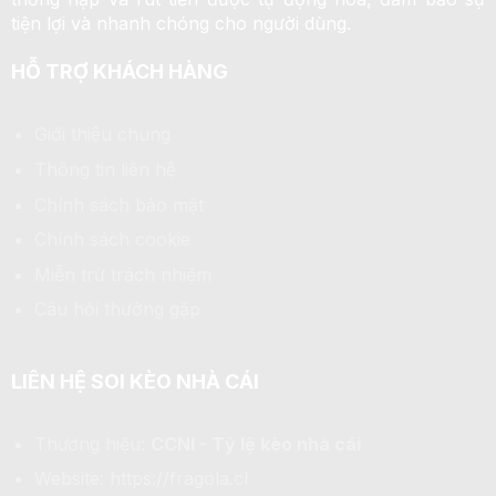
tiện lợi và nhanh chóng cho người dùng.
HỖ TRỢ KHÁCH HÀNG
Giới thiệu chung
Thông tin liên hệ
Chính sách bảo mật
Chính sách cookie
Miễn trừ trách nhiệm
Câu hỏi thường gặp
LIÊN HỆ SOI KÈO NHÀ CÁI
Thương hiệu:
CCNI - Tỷ lệ kèo nhà cái
Website:
https://fragola.cl