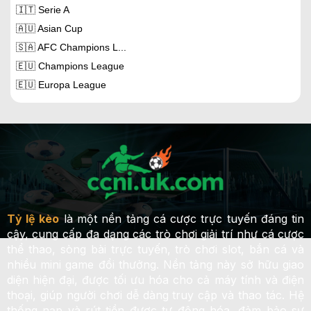
🇮🇹 Serie A
🇦🇺 Asian Cup
🇸🇦 AFC Champions L...
🇪🇺 Champions League
🇪🇺 Europa League
Tỷ lệ kèo
là một nền tảng cá cược trực tuyến đáng tin
cậy, cung cấp đa dạng các trò chơi giải trí như cá cược
thể thao, sòng bài trực tuyến, trò chơi slot, bắn cá và
nhiều mini game đổi thưởng. Nền tảng này sở hữu giao
diện hiện đại, được tối ưu hóa cho cả máy tính và điện
thoại, giúp người chơi dễ dàng truy cập và thao tác. Hệ
thống nạp và rút tiền được tự động hóa, đảm bảo sự