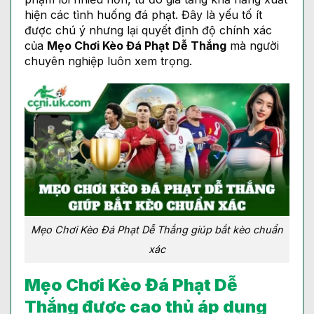
hiện các tình huống đá phạt. Đây là yếu tố ít
được chú ý nhưng lại quyết định độ chính xác
của
Mẹo Chơi Kèo Đá Phạt Dễ Thắng
mà người
chuyên nghiệp luôn xem trọng.
Mẹo Chơi Kèo Đá Phạt Dễ Thắng giúp bắt kèo chuẩn
xác
Mẹo Chơi Kèo Đá Phạt Dễ
Thắng được cao thủ áp dụng