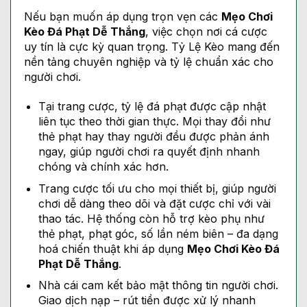
Nếu bạn muốn áp dụng trọn vẹn các
Mẹo Chơi
Kèo Đá Phạt Dễ Thắng
, việc chọn nơi cá cược
uy tín là cực kỳ quan trọng. Tỷ Lệ Kèo mang đến
nền tảng chuyên nghiệp và tỷ lệ chuẩn xác cho
người chơi.
Tại trang cược, tỷ lệ đá phạt được cập nhật
liên tục theo thời gian thực. Mọi thay đổi như
thẻ phạt hay thay người đều được phản ánh
ngay, giúp người chơi ra quyết định nhanh
chóng và chính xác hơn.
Trang cược tối ưu cho mọi thiết bị, giúp người
chơi dễ dàng theo dõi và đặt cược chỉ với vài
thao tác. Hệ thống còn hỗ trợ kèo phụ như
thẻ phạt, phạt góc, số lần ném biên – đa dạng
hoá chiến thuật khi áp dụng
Mẹo Chơi Kèo Đá
Phạt Dễ Thắng
.
Nhà cái cam kết bảo mật thông tin người chơi.
Giao dịch nạp – rút tiền được xử lý nhanh