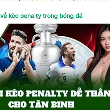
 về kèo penalty trong bóng đá