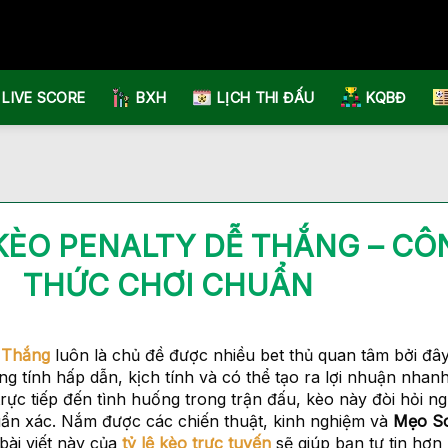
LIVE SCORE
BXH
LỊCH THI ĐẤU
KQBĐ
KÈO PENALTY DỄ THẮNG – CÔ
THỨC CHƠI CHUẨN
 Thắng
luôn là chủ đề được nhiều bet thủ quan tâm bởi đây
g tính hấp dẫn, kịch tính và có thể tạo ra lợi nhuận nhan
trực tiếp đến tình huống trong trận đấu, kèo này đòi hỏi ng
uẩn xác. Nắm được các chiến thuật, kinh nghiệm và
Mẹo So
bài viết này của
tỷ lệ kèo trực tuyến
sẽ giúp bạn tự tin hơn 