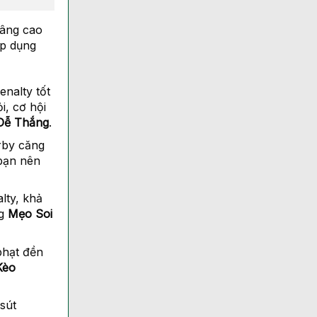
nâng cao
áp dụng
enalty tốt
i, cơ hội
 Dễ Thắng
.
rby căng
 bạn nên
lty, khả
ng
Mẹo Soi
phạt đền
Kèo
sút