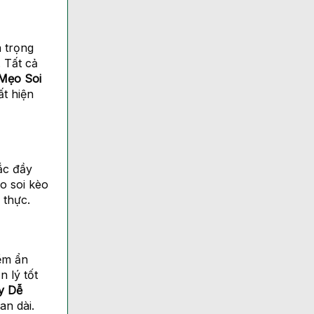
n trọng
. Tất cả
Mẹo Soi
ất hiện
ắc đầy
o soi kèo
 thực.
ềm ẩn
 lý tốt
y Dễ
an dài.