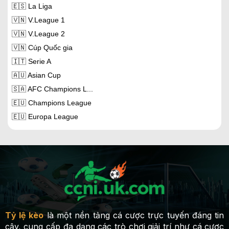
🇪🇸 La Liga
🇻🇳 V.League 1
🇻🇳 V.League 2
🇻🇳 Cúp Quốc gia
🇮🇹 Serie A
🇦🇺 Asian Cup
🇸🇦 AFC Champions L...
🇪🇺 Champions League
🇪🇺 Europa League
Tỷ lệ kèo
là một nền tảng cá cược trực tuyến đáng tin
cậy, cung cấp đa dạng các trò chơi giải trí như cá cược