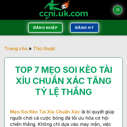
Bỏ
qua
nội
dung
ĐĂNG NHẬP
ĐĂNG KÝ
Trang chủ
»
Thủ thuật
TOP 7 MẸO SOI KÈO TÀI
XỈU CHUẨN XÁC TĂNG
TỶ LỆ THẮNG
Mẹo Soi Kèo Tài Xỉu Chuẩn Xác
là bí quyết giúp
người chơi cá cược bóng đá tối ưu hóa cơ hội
chiến thắng. Không chỉ dựa vào may mắn, việc