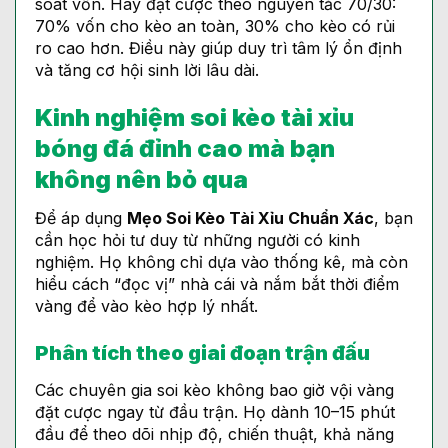
soát vốn. Hãy đặt cược theo nguyên tắc 70/30:
70% vốn cho kèo an toàn, 30% cho kèo có rủi
ro cao hơn. Điều này giúp duy trì tâm lý ổn định
và tăng cơ hội sinh lời lâu dài.
Kinh nghiệm soi kèo tài xỉu
bóng đá đỉnh cao mà bạn
không nên bỏ qua
Để áp dụng
Mẹo Soi Kèo Tài Xỉu Chuẩn Xác
, bạn
cần học hỏi tư duy từ những người có kinh
nghiệm. Họ không chỉ dựa vào thống kê, mà còn
hiểu cách “đọc vị” nhà cái và nắm bắt thời điểm
vàng để vào kèo hợp lý nhất.
Phân tích theo giai đoạn trận đấu
Các chuyên gia soi kèo không bao giờ vội vàng
đặt cược ngay từ đầu trận. Họ dành 10–15 phút
đầu để theo dõi nhịp độ, chiến thuật, khả năng