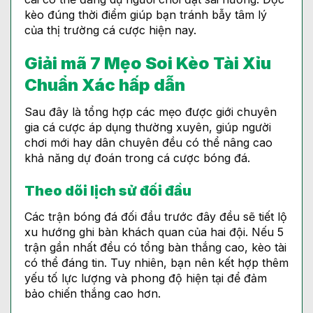
kèo đúng thời điểm giúp bạn tránh bẫy tâm lý
của thị trường cá cược hiện nay.
Giải mã 7 Mẹo Soi Kèo Tài Xỉu
Chuẩn Xác hấp dẫn
Sau đây là tổng hợp các mẹo được giới chuyên
gia cá cược áp dụng thường xuyên, giúp người
chơi mới hay dân chuyên đều có thể nâng cao
khả năng dự đoán trong cá cược bóng đá.
Theo dõi lịch sử đối đầu
Các trận bóng đá đối đầu trước đây đều sẽ tiết lộ
xu hướng ghi bàn khách quan của hai đội. Nếu 5
trận gần nhất đều có tổng bàn thắng cao, kèo tài
có thể đáng tin. Tuy nhiên, bạn nên kết hợp thêm
yếu tố lực lượng và phong độ hiện tại để đảm
bảo chiến thắng cao hơn.