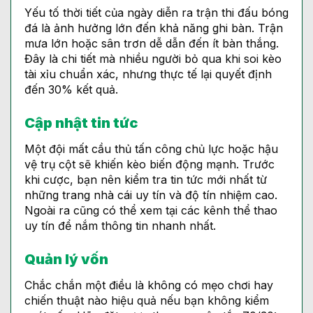
Yếu tố thời tiết của ngày diễn ra trận thi đấu bóng
đá là ảnh hưởng lớn đến khả năng ghi bàn. Trận
mưa lớn hoặc sân trơn dễ dẫn đến ít bàn thắng.
Đây là chi tiết mà nhiều người bỏ qua khi soi kèo
tài xỉu chuẩn xác, nhưng thực tế lại quyết định
đến 30% kết quả.
Cập nhật tin tức
Một đội mất cầu thủ tấn công chủ lực hoặc hậu
vệ trụ cột sẽ khiến kèo biến động mạnh. Trước
khi cược, bạn nên kiểm tra tin tức mới nhất từ
những trang nhà cái uy tín và độ tín nhiệm cao.
Ngoài ra cũng có thể xem tại các kênh thể thao
uy tín để nắm thông tin nhanh nhất.
Quản lý vốn
Chắc chắn một điều là không có mẹo chơi hay
chiến thuật nào hiệu quả nếu bạn không kiểm