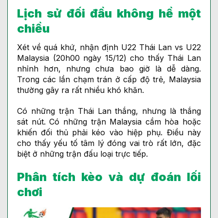
Lịch sử đối đầu không hề một
chiều
Xét về quá khứ, nhận định U22 Thái Lan vs U22
Malaysia (20h00 ngày 15/12) cho thấy Thái Lan
nhỉnh hơn, nhưng chưa bao giờ là dễ dàng.
Trong các lần chạm trán ở cấp độ trẻ, Malaysia
thường gây ra rất nhiều khó khăn.
Có những trận Thái Lan thắng, nhưng là thắng
sát nút. Có những trận Malaysia cầm hòa hoặc
khiến đối thủ phải kéo vào hiệp phụ. Điều này
cho thấy yếu tố tâm lý đóng vai trò rất lớn, đặc
biệt ở những trận đấu loại trực tiếp.
Phân tích kèo và dự đoán lối
chơi