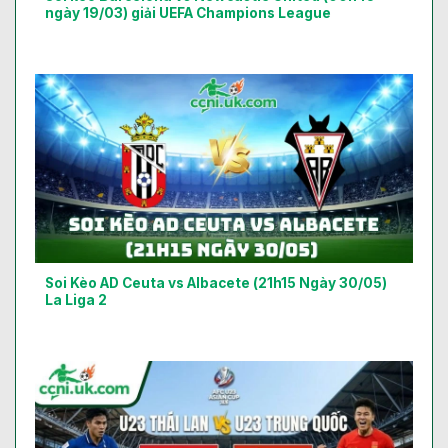
ngày 19/03) giải UEFA Champions League
Soi Kèo AD Ceuta vs Albacete (21h15 Ngày 30/05)
La Liga 2