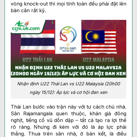
vòng knock-out thì mọi tính toán đều phải đặt lên
bàn cân rất kỹ.
Nhận định U22 Thái Lan vs U22 Malaysia (20h00
ngày 15/12): Áp lực và cơ hội đan xen
Thái Lan bước vào trận này với tư cách chủ nhà.
Sân Rajamangala quen thuộc, khán giả đông
nghịt, tiếng cổ vũ dồn dập – tất cả tạo ra lợi thế
rõ ràng. Nhưng đi kèm với đó là áp lực phải
thắng. Thua trên sân nhà, ở bán kết, là điều