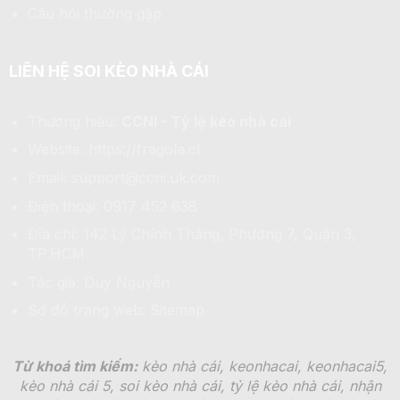
Câu hỏi thường gặp
LIÊN HỆ SOI KÈO NHÀ CÁI
Thương hiệu:
CCNI - Tỷ lệ kèo nhà cái
Website:
https://fragola.cl
Email:
support@ccni.uk.com
Điện thoại: 0917 452 638
Địa chỉ: 142 Lý Chính Thắng, Phường 7, Quận 3,
TP.HCM
Tác giả:
Duy Nguyễn
Sơ đồ trang web:
Sitemap
Từ khoá tìm kiếm:
kèo nhà cái, keonhacai, keonhacai5,
kèo nhà cái 5, soi kèo nhà cái, tỷ lệ kèo nhà cái, nhận