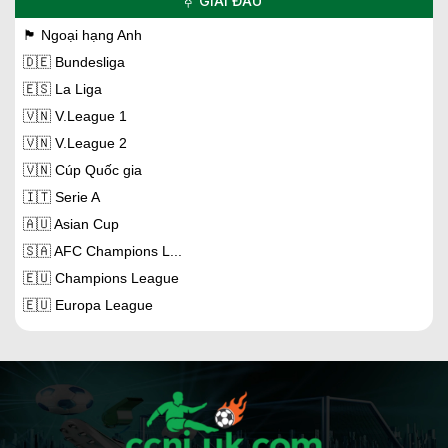
GIẢI ĐẤU
🏴 Ngoại hạng Anh
🇩🇪 Bundesliga
🇪🇸 La Liga
🇻🇳 V.League 1
🇻🇳 V.League 2
🇻🇳 Cúp Quốc gia
🇮🇹 Serie A
🇦🇺 Asian Cup
🇸🇦 AFC Champions L...
🇪🇺 Champions League
🇪🇺 Europa League