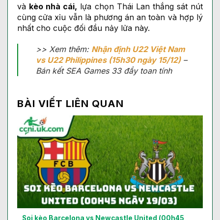
và
kèo nhà cái,
lựa chọn Thái Lan thắng sát nút
cùng cửa xỉu vẫn là phương án an toàn và hợp lý
nhất cho cuộc đối đầu nảy lửa này.
>> Xem thêm:
Nhận định U22 Việt Nam
vs U22 Philippines (15h30 ngày 15/12)
–
Bán kết SEA Games 33 đầy toan tính
BÀI VIẾT LIÊN QUAN
Soi kèo Barcelona vs Newcastle United (00h45