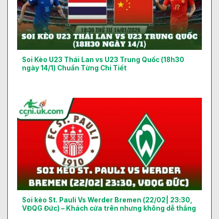
Soi Kèo U23 Thái Lan vs U23 Trung Quốc (18h30
ngày 14/1) Chuẩn Từng Chi Tiết
Soi kèo St. Pauli Vs Werder Bremen (22/02| 23:30,
VĐQG Đức) – Khách cửa trên nhưng không dễ thắng