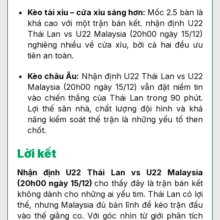
Kèo tài xỉu – cửa xỉu sáng hơn:
Mốc 2.5 bàn là
khá cao với một trận bán kết. nhận định U22
Thái Lan vs U22 Malaysia (20h00 ngày 15/12)
nghiêng nhiều về cửa xỉu, bởi cả hai đều ưu
tiên an toàn.
Kèo châu Âu:
Nhận định U22 Thái Lan vs U22
Malaysia (20h00 ngày 15/12) vẫn đặt niềm tin
vào chiến thắng của Thái Lan trong 90 phút.
Lợi thế sân nhà, chất lượng đội hình và khả
năng kiểm soát thế trận là những yếu tố then
chốt.
Lời kết
Nhận định U22 Thái Lan vs U22 Malaysia
(20h00 ngày 15/12)
cho thấy đây là trận bán kết
không dành cho những ai yếu tim. Thái Lan có lợi
thế, nhưng Malaysia đủ bản lĩnh để kéo trận đấu
vào thế giằng co. Với góc nhìn từ giới phân tích