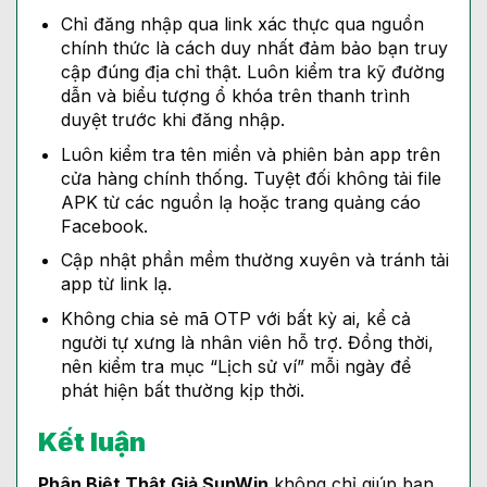
Chỉ đăng nhập qua link xác thực qua nguồn
chính thức là cách duy nhất đảm bảo bạn truy
cập đúng địa chỉ thật. Luôn kiểm tra kỹ đường
dẫn và biểu tượng ổ khóa trên thanh trình
duyệt trước khi đăng nhập.
Luôn kiểm tra tên miền và phiên bản app trên
cửa hàng chính thống. Tuyệt đối không tải file
APK từ các nguồn lạ hoặc trang quảng cáo
Facebook.
Cập nhật phần mềm thường xuyên và tránh tải
app từ link lạ.
Không chia sẻ mã OTP với bất kỳ ai, kể cả
người tự xưng là nhân viên hỗ trợ. Đồng thời,
nên kiểm tra mục “Lịch sử ví” mỗi ngày để
phát hiện bất thường kịp thời.
Kết luận
Phân Biệt Thật Giả SunWin
không chỉ giúp bạn