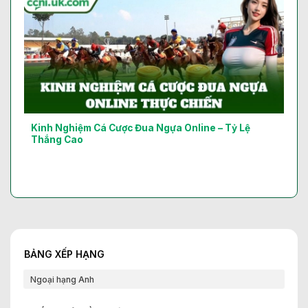
Kinh Nghiệm Cá Cược Đua Ngựa Online – Tỷ Lệ
Thắng Cao
BẢNG XẾP HẠNG
Ngoại hạng Anh