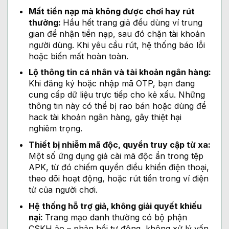
Mất tiền nạp mà không được chơi hay rút
thưởng:
Hầu hết trang giả đều dùng ví trung
gian để nhận tiền nạp, sau đó chặn tài khoản
người dùng. Khi yêu cầu rút, hệ thống báo lỗi
hoặc biến mất hoàn toàn.
Lộ thông tin cá nhân và tài khoản ngân hàng:
Khi đăng ký hoặc nhập mã OTP, bạn đang
cung cấp dữ liệu trực tiếp cho kẻ xấu. Những
thông tin này có thể bị rao bán hoặc dùng để
hack tài khoản ngân hàng, gây thiệt hại
nghiêm trọng.
Thiết bị nhiễm mã độc, quyền truy cập từ xa:
Một số ứng dụng giả cài mã độc ẩn trong tệp
APK, từ đó chiếm quyền điều khiển điện thoại,
theo dõi hoạt động, hoặc rút tiền trong ví điện
tử của người chơi.
Hệ thống hỗ trợ giả, không giải quyết khiếu
nại:
Trang mạo danh thường có bộ phận
CSKH ảo – phản hồi tự động, không xử lý vấn