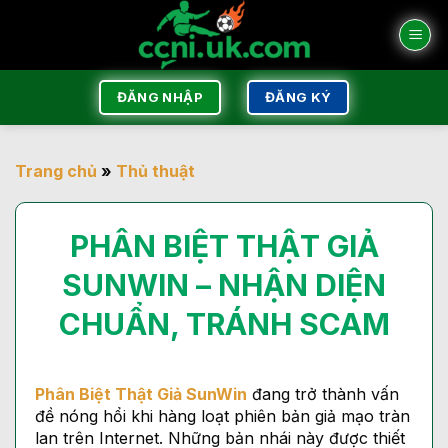
Bỏ
qua
nội
dung
ĐĂNG NHẬP
ĐĂNG KÝ
Trang chủ
»
Thủ thuật
PHÂN BIỆT THẬT GIẢ
SUNWIN – NHẬN DIỆN
CHUẨN, TRÁNH SCAM
Phân Biệt Thật Giả SunWin
đang trở thành vấn
đề nóng hổi khi hàng loạt phiên bản giả mạo tràn
lan trên Internet. Những bản nhái này được thiết