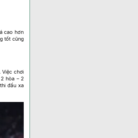
iá cao hơn
g tốt cũng
 Việc chơi
 2 hòa – 2
thi đấu xa