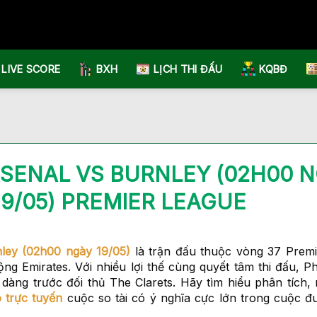
LIVE SCORE
BXH
LỊCH THI ĐẤU
KQBĐ
RSENAL VS BURNLEY (02H00 
19/05) PREMIER LEAGUE
nley (02h00 ngày 19/05)
là trận đấu thuộc vòng 37 Prem
ộng Emirates. Với nhiều lợi thế cùng quyết tâm thi đấu, P
dàng trước đối thủ The Clarets. Hãy tìm hiểu phân tích,
o trực tuyến
cuộc so tài có ý nghĩa cực lớn trong cuộc đ