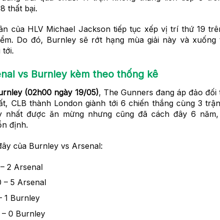
8 thất bại.
n của HLV Michael Jackson tiếp tục xếp vị trí thứ 19 tr
ểm. Do đó, Burnley sẽ rớt hạng mùa giải này và xuống t
tới.
enal vs Burnley kèm theo thống kê
Burnley (02h00 ngày 19/05)
, The Gunners đang áp đảo đối 
t, CLB thành London giành tới 6 chiến thắng cùng 3 trậ
duy nhất được ăn mừng nhưng cũng đã cách đây 6 năm, 
ổn định.
đây của Burnley vs Arsenal:
 – 2 Arsenal
 – 5 Arsenal
– 1 Burnley
 – 0 Burnley