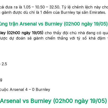
cái đưa ra là 1.05 – 10.50 – 32.50. Tỷ lệ chênh lệch này c
c giành được dù chỉ là 1 điểm của Burnley tại sân Emirates.
ùng trận Arsenal vs Burnley (02h00 ngày 19/05)
ley (02h00 ngày 19/05)
cho thấy đội chủ nhà đang có quá
được dự đoán sẽ giành chiến thắng với tỷ số khá đậm 
 2.5
ng
 cuộc
Arsenal 4 – 0 Burnley
 Arsenal vs Burnley (02h00 ngày 19/05)