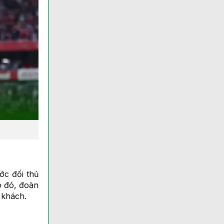
ước đối thủ
o đó, đoàn
 khách.