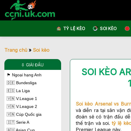
Bỏ
qua
nội
dung
TỶ LỆ KÈO
SOI KÈO
Trang chủ
»
Soi kèo
GIẢI ĐẤU
SOI KÈO A
🏴 Ngoại hạng Anh
🇩🇪 Bundesliga
🇪🇸 La Liga
🇻🇳 V.League 1
Soi kèo Arsenal vs Bur
🇻🇳 V.League 2
và diễn ra tại sân vận đ
🇻🇳 Cúp Quốc gia
đoán sẽ có trận đấu dễ 
🇮🇹 Serie A
thế trận và soi.
tỷ lệ kè
Premier League này.
🇦🇺 Asian Cup