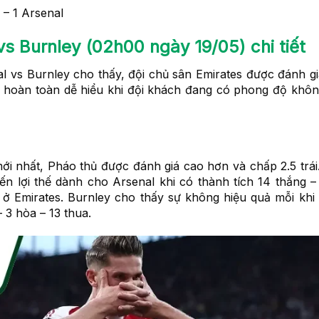
 – 1 Arsenal
vs Burnley (02h00 ngày 19/05) chi tiết
al vs Burnley cho thấy, đội chủ sân Emirates được đánh g
g hoàn toàn dễ hiểu khi đội khách đang có phong độ khôn
.
ới nhất, Pháo thủ được đánh giá cao hơn và chấp 2.5 trái.
n lợi thế dành cho Arsenal khi có thành tích 14 thắng –
u ở Emirates. Burnley cho thấy sự không hiệu quả mỗi khi 
 3 hòa – 13 thua.