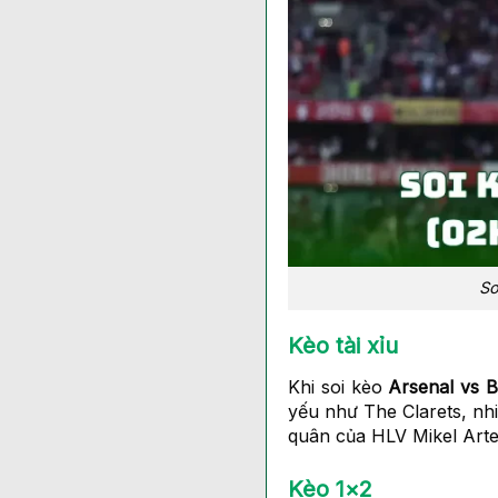
So
Kèo tài xỉu
Khi soi kèo
Arsenal vs B
yếu như The Clarets, nh
quân của HLV Mikel Arte
Kèo 1×2