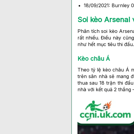
18/09/2021: Burnley 0
Soi kèo Arsenal 
Phân tích soi kèo Arsen
rất nhiều. Điều này cũn
như hết mục tiêu thi đấu
Kèo châu Á
Theo tỷ lệ kèo châu Á m
trên sân nhà sẽ mang đế
thua sau 18 trận thi đấ
nhà với kết quả 2 thắng –