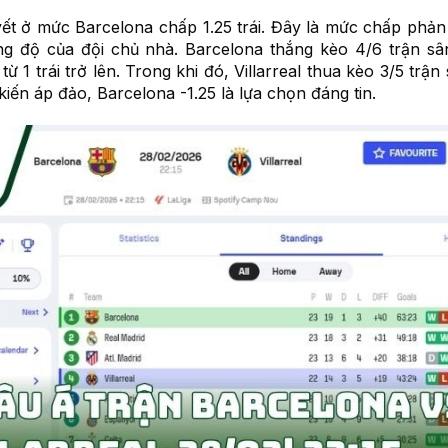
ết ở mức Barcelona chấp 1.25 trái. Đây là mức chấp phả
g độ của đội chủ nhà. Barcelona thắng kèo 4/6 trận s
 từ 1 trái trở lên. Trong khi đó, Villarreal thua kèo 3/5 trậ
kiến áp đảo, Barcelona -1.25 là lựa chọn đáng tin.