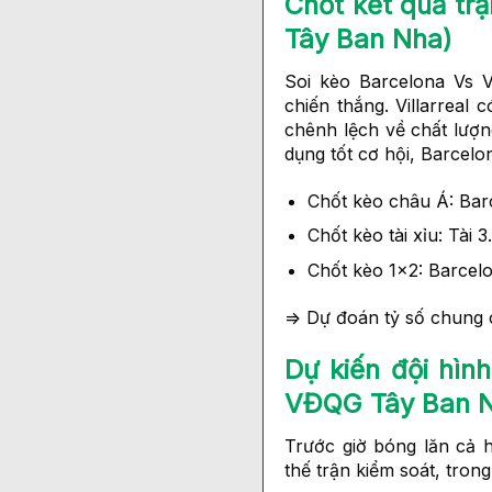
Chốt kết quả trậ
Tây Ban Nha)
Soi kèo Barcelona Vs V
chiến thắng. Villarrea
chênh lệch về chất lượn
dụng tốt cơ hội, Barcelo
Chốt kèo châu Á: Bar
Chốt kèo tài xỉu: Tài 3
Chốt kèo 1×2: Barcel
=> Dự đoán tỷ số chung c
Dự kiến đội hình
VĐQG Tây Ban 
Trước giờ bóng lăn cả h
thế trận kiểm soát, tron