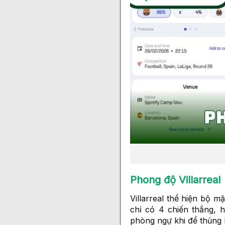
Phong độ Villarreal
Villarreal thể hiện bộ m
chỉ có 4 chiến thắng, h
phòng ngự khi để thủng 