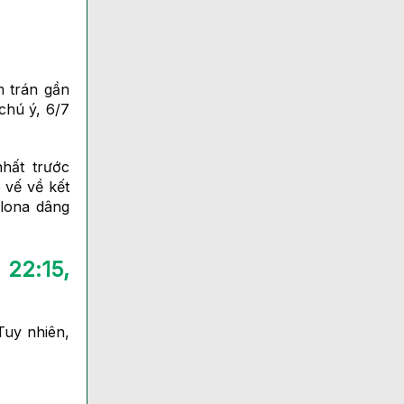
m trán gần
 chú ý, 6/7
nhất trước
 vế về kết
elona dâng
 22:15,
Tuy nhiên,