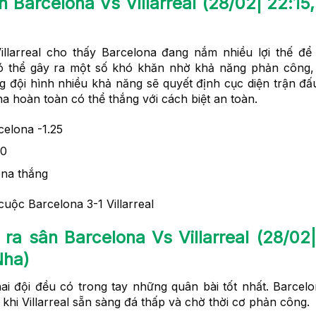
n Barcelona Vs Villarreal (28/02| 22:1
illarreal cho thấy Barcelona đang nắm nhiều lợi thế để
l có thể gây ra một số khó khăn nhờ khả năng phản công
g đội hình nhiều khả năng sẽ quyết định cục diện trận đấ
na hoàn toàn có thể thắng với cách biệt an toàn.
celona -1.25
.0
ona thắng
uộc Barcelona 3-1 Villarreal
 ra sân Barcelona Vs Villarreal (28/02|
Nha)
ai đội đều có trong tay những quân bài tốt nhất. Barcelo
g khi Villarreal sẵn sàng đá thấp và chờ thời cơ phản công.