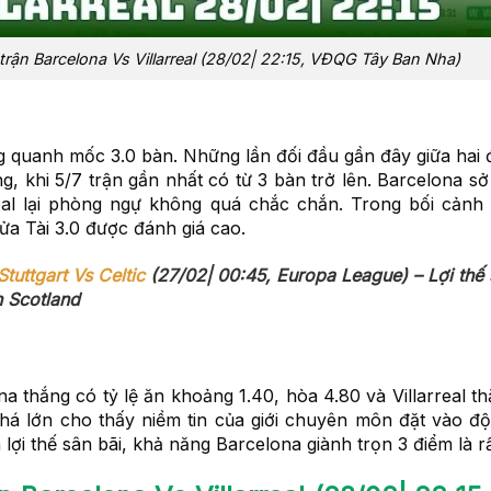
trận Barcelona Vs Villarreal (28/02| 22:15, VĐQG Tây Ban Nha)
g quanh mốc 3.0 bàn. Những lần đối đầu gần đây giữa hai 
g, khi 5/7 trận gần nhất có từ 3 bàn trở lên. Barcelona s
eal lại phòng ngự không quá chắc chắn. Trong bối cảnh
ửa Tài 3.0 được đánh giá cao.
Stuttgart Vs Celtic
(27/02| 00:45, Europa League) – Lợi thế
h Scotland
 thắng có tỷ lệ ăn khoảng 1.40, hòa 4.80 và Villarreal thắ
há lớn cho thấy niềm tin của giới chuyên môn đặt vào độ
lợi thế sân bãi, khả năng Barcelona giành trọn 3 điểm là rấ