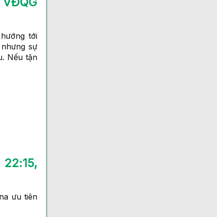
5, VĐQG
 hướng tới
, nhưng sự
u. Nếu tận
 22:15,
na ưu tiên