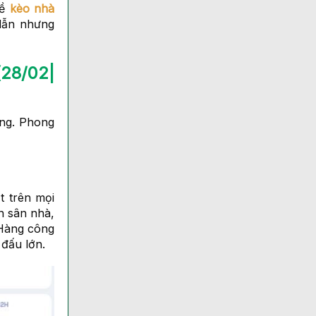
về
kèo nhà
 dẫn nhưng
(28/02|
àng. Phong
t trên mọi
n sân nhà,
 Hàng công
 đấu lớn.