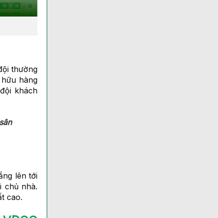
đội thường
ở hữu hàng
 đội khách
 sân
ng lên tới
i chủ nhà.
t cao.