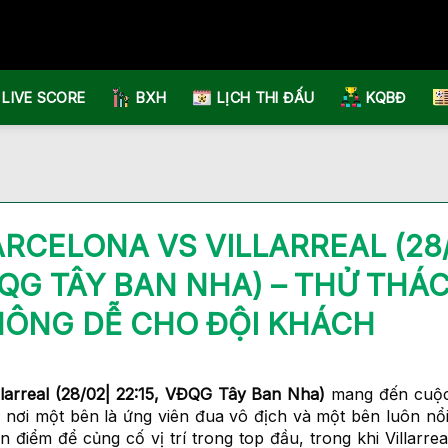
LIVE SCORE
BXH
LỊCH THI ĐẤU
KQBĐ
ARCELONA VS VILLARREAL (28
ĐQG TÂY BAN NHA) – THỬ THÁ
ÔNG DỄ CHO ĐỘI KHÁCH
llarreal (28/02| 22:15, VĐQG Tây Ban Nha)
mang đến cuộc 
, nơi một bên là ứng viên đua vô địch và một bên luôn nổi
 điểm để củng cố vị trí trong top đầu, trong khi Villarrea