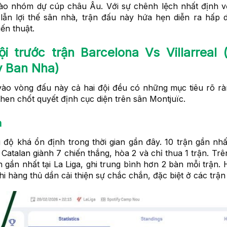
ào nhóm dự cúp châu Âu. Với sự chênh lệch nhất định 
 lẫn lợi thế sân nhà, trận đấu này hứa hẹn diễn ra hấp
ến thuật.
i trước trận Barcelona Vs Villarreal 
y Ban Nha)
vào vòng đấu này cả hai đội đều có những mục tiêu rõ r
then chốt quyết định cục diện trên sân Montjuïc.
a
 độ khá ổn định trong thời gian gần đây. 10 trận gần nhấ
Catalan giành 7 chiến thắng, hòa 2 và chỉ thua 1 trận. Trê
 gần nhất tại La Liga, ghi trung bình hơn 2 bàn mỗi trận.
hi hàng thủ dần cải thiện sự chắc chắn, đặc biệt ở các trận