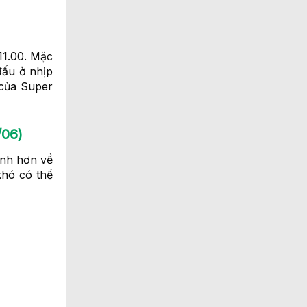
 11.00. Mặc
đấu ở nhịp
 của Super
/06)
ỉnh hơn về
khó có thể