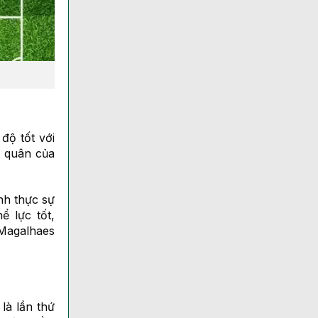
độ tốt với
n quân của
nh thực sự
ể lực tốt,
 Magalhaes
 là lần thứ