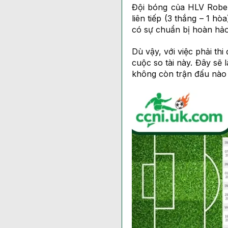
Đội bóng của HLV Rober
liên tiếp (3 thắng – 1 hò
có sự chuẩn bị hoàn hả
Dù vậy, với việc phải th
cuộc so tài này. Đây sẽ 
không còn trận đấu nào 