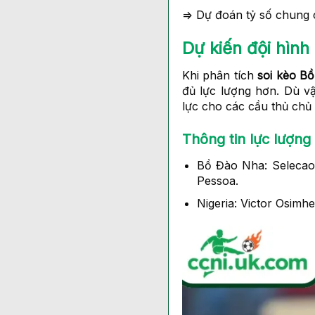
=> Dự đoán tỷ số chung
Dự kiến đội hình
Khi phân tích
soi kèo Bồ
đủ lực lượng hơn. Dù vậ
lực cho các cầu thủ chủ 
Thông tin lực lượng
Bồ Đào Nha: Selecao 
Pessoa.
Nigeria: Victor Osimh