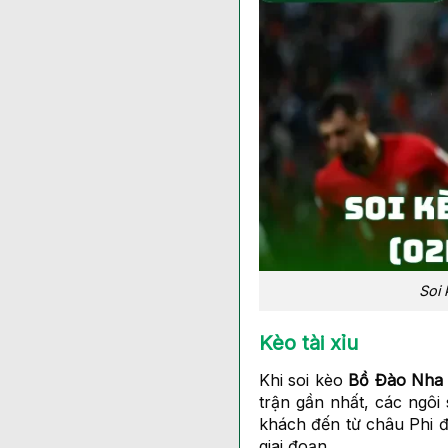
Soi 
Kèo tài xỉu
Khi soi kèo
Bồ Đào Nha v
trận gần nhất, các ngôi 
khách đến từ châu Phi đ
giai đoạn.