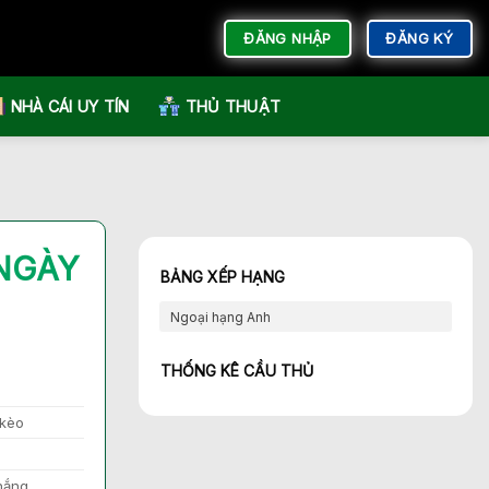
ĐĂNG NHẬP
ĐĂNG KÝ
NHÀ CÁI UY TÍN
THỦ THUẬT
 NGÀY
BẢNG XẾP HẠNG
Ngoại hạng Anh
THỐNG KÊ CẦU THỦ
 kèo
hắng