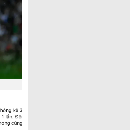
 Thống kê 3
1 lần. Đội
trong cùng