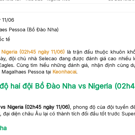
 11/06
aes Pessoa (Bồ Đào Nha)
c tế
Nigeria (02h45 ngày 11/06)
là trận đấu thuộc khuôn khổ
này, đội chủ nhà Selecao đang được đánh giá cao nhiều l
Eagles. Cùng tìm hiểu những đánh giá, nhận định cùng d
n Magalhaes Pessoa tại
Keonhacai
.
độ hai đội Bồ Đào Nha vs Nigeria (02h
s Nigeria (02h45 ngày 11/06)
, phong độ của đội tuyển đ
, đại diện châu Âu lại có thành tích đối đầu tốt trước Super
ha