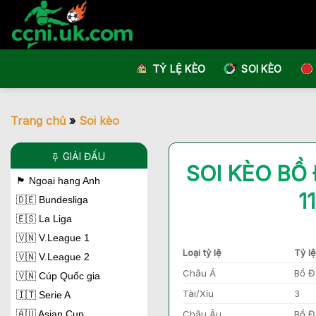
Bỏ
qua
nội
dung
TỶ LỆ KÈO
SOI KÈO
Trang chủ
»
Soi kèo
GIẢI ĐẤU
SOI KÈO BỒ
🏴 Ngoại hạng Anh
1
🇩🇪 Bundesliga
🇪🇸 La Liga
🇻🇳 V.League 1
Loại tỷ lệ
Tỷ l
🇻🇳 V.League 2
Châu Á
Bồ Đ
🇻🇳 Cúp Quốc gia
Tài/Xỉu
3
🇮🇹 Serie A
🇦🇺 Asian Cup
Châu Âu
Bồ Đ