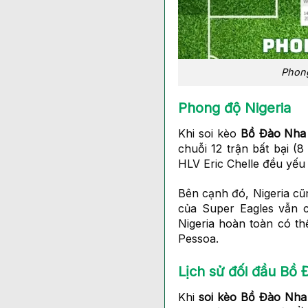
Phong
Phong độ Nigeria
Khi soi kèo
Bồ Đào Nha v
chuỗi 12 trận bất bại (
HLV Eric Chelle đều yếu
Bên cạnh đó, Nigeria cũ
của Super Eagles vẫn c
Nigeria hoàn toàn có th
Pessoa.
Lịch sử đối đầu Bồ
Khi
soi kèo Bồ Đào Nha 