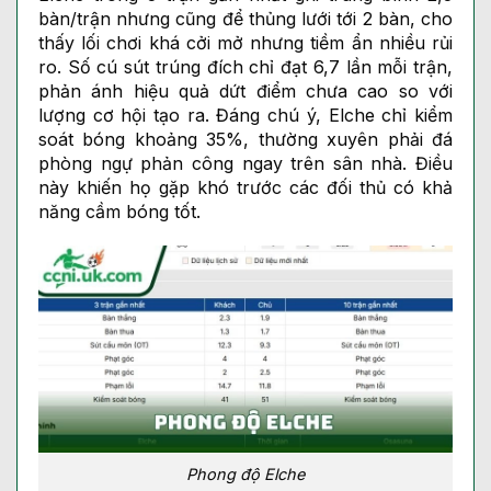
bàn/trận nhưng cũng để thủng lưới tới 2 bàn, cho
thấy lối chơi khá cởi mở nhưng tiềm ẩn nhiều rủi
ro. Số cú sút trúng đích chỉ đạt 6,7 lần mỗi trận,
phản ánh hiệu quả dứt điểm chưa cao so với
lượng cơ hội tạo ra. Đáng chú ý, Elche chỉ kiểm
soát bóng khoảng 35%, thường xuyên phải đá
phòng ngự phản công ngay trên sân nhà. Điều
này khiến họ gặp khó trước các đối thủ có khả
năng cầm bóng tốt.
Phong độ Elche