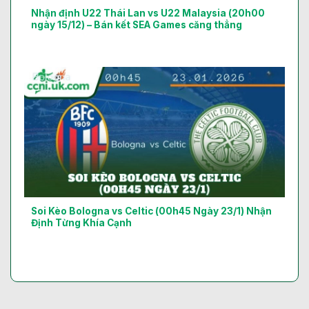
Nhận định U22 Thái Lan vs U22 Malaysia (20h00
ngày 15/12) – Bán kết SEA Games căng thẳng
Soi Kèo Bologna vs Celtic (00h45 Ngày 23/1) Nhận
Định Từng Khía Cạnh