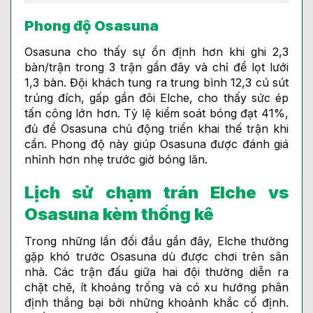
Phong độ Osasuna
Osasuna cho thấy sự ổn định hơn khi ghi 2,3
bàn/trận trong 3 trận gần đây và chỉ để lọt lưới
1,3 bàn. Đội khách tung ra trung bình 12,3 cú sút
trúng đích, gấp gần đôi Elche, cho thấy sức ép
tấn công lớn hơn. Tỷ lệ kiểm soát bóng đạt 41%,
đủ để Osasuna chủ động triển khai thế trận khi
cần. Phong độ này giúp Osasuna được đánh giá
nhỉnh hơn nhẹ trước giờ bóng lăn.
Lịch sử chạm trán Elche vs
Osasuna kèm thống kê
Trong những lần đối đầu gần đây, Elche thường
gặp khó trước Osasuna dù được chơi trên sân
nhà. Các trận đấu giữa hai đội thường diễn ra
chặt chẽ, ít khoảng trống và có xu hướng phân
định thắng bại bởi những khoảnh khắc cố định.