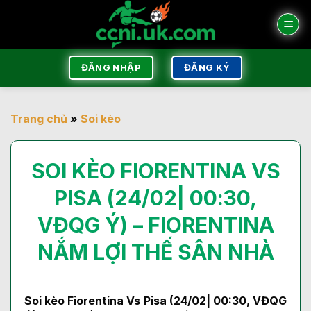
Bỏ
qua
nội
dung
ĐĂNG NHẬP
ĐĂNG KÝ
Trang chủ
»
Soi kèo
SOI KÈO FIORENTINA VS
PISA (24/02| 00:30,
VĐQG Ý) – FIORENTINA
NẮM LỢI THẾ SÂN NHÀ
Soi kèo Fiorentina Vs Pisa (24/02| 00:30, VĐQG