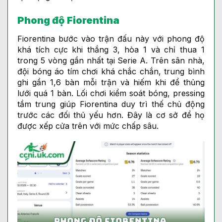
Phong độ Fiorentina
Fiorentina bước vào trận đấu này với phong độ
khá tích cực khi thắng 3, hòa 1 và chỉ thua 1
trong 5 vòng gần nhất tại Serie A. Trên sân nhà,
đội bóng áo tím chơi khá chắc chắn, trung bình
ghi gần 1,6 bàn mỗi trận và hiếm khi để thủng
lưới quá 1 bàn. Lối chơi kiểm soát bóng, pressing
tầm trung giúp Fiorentina duy trì thế chủ động
trước các đối thủ yếu hơn. Đây là cơ sở để họ
được xếp cửa trên với mức chấp sâu.