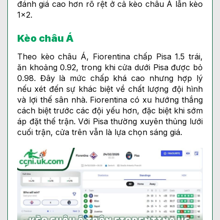
đánh giá cao hơn rõ rệt ở cả kèo châu Á lẫn kèo
1×2.
Kèo châu Á
Theo kèo châu Á, Fiorentina chấp Pisa 1.5 trái,
ăn khoảng 0.92, trong khi cửa dưới Pisa được bỏ
0.98. Đây là mức chấp khá cao nhưng hợp lý
nếu xét đến sự khác biệt về chất lượng đội hình
và lợi thế sân nhà. Fiorentina có xu hướng thắng
cách biệt trước các đội yếu hơn, đặc biệt khi sớm
áp đặt thế trận. Với Pisa thường xuyên thủng lưới
cuối trận, cửa trên vẫn là lựa chọn sáng giá.