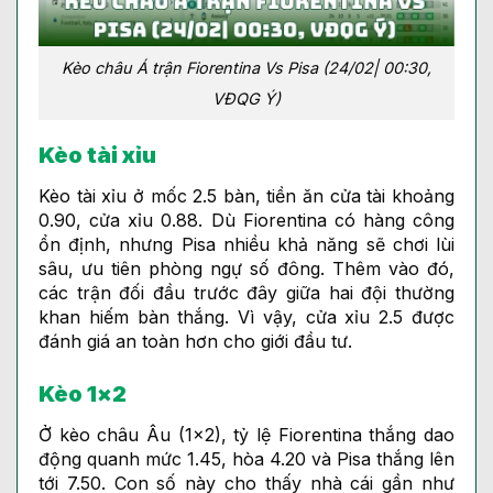
Kèo châu Á trận Fiorentina Vs Pisa (24/02| 00:30,
VĐQG Ý)
Kèo tài xỉu
Kèo tài xỉu ở mốc 2.5 bàn, tiền ăn cửa tài khoảng
0.90, cửa xỉu 0.88. Dù Fiorentina có hàng công
ổn định, nhưng Pisa nhiều khả năng sẽ chơi lùi
sâu, ưu tiên phòng ngự số đông. Thêm vào đó,
các trận đối đầu trước đây giữa hai đội thường
khan hiếm bàn thắng. Vì vậy, cửa xỉu 2.5 được
đánh giá an toàn hơn cho giới đầu tư.
Kèo 1×2
Ở kèo châu Âu (1×2), tỷ lệ Fiorentina thắng dao
động quanh mức 1.45, hòa 4.20 và Pisa thắng lên
tới 7.50. Con số này cho thấy nhà cái gần như