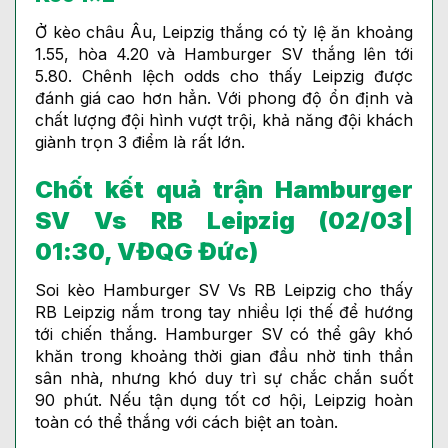
Ở kèo châu Âu, Leipzig thắng có tỷ lệ ăn khoảng
1.55, hòa 4.20 và Hamburger SV thắng lên tới
5.80. Chênh lệch odds cho thấy Leipzig được
đánh giá cao hơn hẳn. Với phong độ ổn định và
chất lượng đội hình vượt trội, khả năng đội khách
giành trọn 3 điểm là rất lớn.
Chốt kết quả trận Hamburger
SV Vs RB Leipzig (02/03|
01:30, VĐQG Đức)
Soi kèo Hamburger SV Vs RB Leipzig cho thấy
RB Leipzig nắm trong tay nhiều lợi thế để hướng
tới chiến thắng. Hamburger SV có thể gây khó
khăn trong khoảng thời gian đầu nhờ tinh thần
sân nhà, nhưng khó duy trì sự chắc chắn suốt
90 phút. Nếu tận dụng tốt cơ hội, Leipzig hoàn
toàn có thể thắng với cách biệt an toàn.