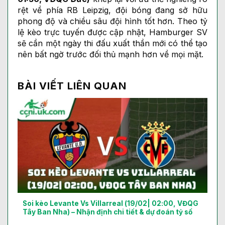
rệt về phía RB Leipzig, đội bóng đang sở hữu
phong độ và chiều sâu đội hình tốt hơn. Theo tỷ
lệ kèo trực tuyến được cập nhật, Hamburger SV
sẽ cần một ngày thi đấu xuất thần mới có thể tạo
nên bất ngờ trước đối thủ mạnh hơn về mọi mặt.
BÀI VIẾT LIÊN QUAN
Soi kèo Levante Vs Villarreal (19/02| 02:00, VĐQG
Tây Ban Nha) – Nhận định chi tiết & dự đoán tỷ số