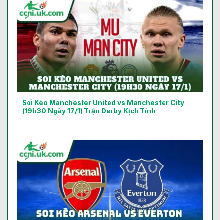
Soi Kèo Manchester United vs Manchester City
(19h30 Ngày 17/1) Trận Derby Kịch Tính