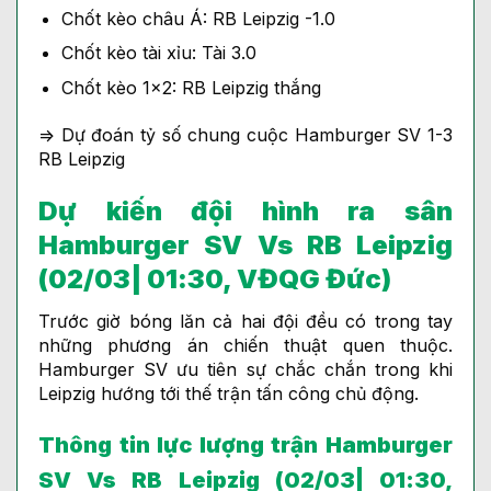
Chốt kèo châu Á: RB Leipzig -1.0
Chốt kèo tài xỉu: Tài 3.0
Chốt kèo 1×2: RB Leipzig thắng
=> Dự đoán tỷ số chung cuộc Hamburger SV 1-3
RB Leipzig
Dự kiến đội hình ra sân
Hamburger SV Vs RB Leipzig
(02/03| 01:30, VĐQG Đức)
Trước giờ bóng lăn cả hai đội đều có trong tay
những phương án chiến thuật quen thuộc.
Hamburger SV ưu tiên sự chắc chắn trong khi
Leipzig hướng tới thế trận tấn công chủ động.
Thông tin lực lượng trận Hamburger
SV Vs RB Leipzig (02/03| 01:30,