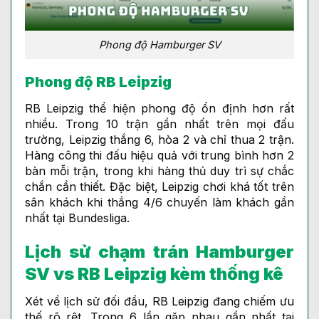
Phong độ Hamburger SV
Phong độ RB Leipzig
RB Leipzig thể hiện phong độ ổn định hơn rất
nhiều. Trong 10 trận gần nhất trên mọi đấu
trường, Leipzig thắng 6, hòa 2 và chỉ thua 2 trận.
Hàng công thi đấu hiệu quả với trung bình hơn 2
bàn mỗi trận, trong khi hàng thủ duy trì sự chắc
chắn cần thiết. Đặc biệt, Leipzig chơi khá tốt trên
sân khách khi thắng 4/6 chuyến làm khách gần
nhất tại Bundesliga.
Lịch sử chạm trán Hamburger
SV vs RB Leipzig kèm thống kê
Xét về lịch sử đối đầu, RB Leipzig đang chiếm ưu
thế rõ rệt. Trong 6 lần gặp nhau gần nhất tại