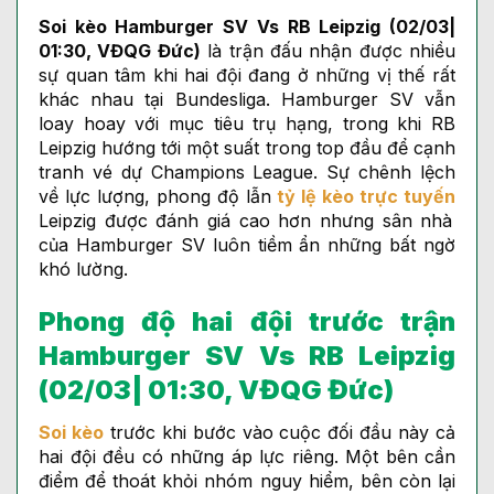
Soi kèo Hamburger SV Vs RB Leipzig (02/03|
01:30, VĐQG Đức)
là trận đấu nhận được nhiều
sự quan tâm khi hai đội đang ở những vị thế rất
khác nhau tại Bundesliga. Hamburger SV vẫn
loay hoay với mục tiêu trụ hạng, trong khi RB
Leipzig hướng tới một suất trong top đầu để cạnh
tranh vé dự Champions League. Sự chênh lệch
về lực lượng, phong độ lẫn
tỷ lệ kèo trực tuyến
Leipzig được đánh giá cao hơn nhưng sân nhà
của Hamburger SV luôn tiềm ẩn những bất ngờ
khó lường.
Phong độ hai đội trước trận
Hamburger SV Vs RB Leipzig
(02/03| 01:30, VĐQG Đức)
Soi kèo
trước khi bước vào cuộc đối đầu này cả
hai đội đều có những áp lực riêng. Một bên cần
điểm để thoát khỏi nhóm nguy hiểm, bên còn lại