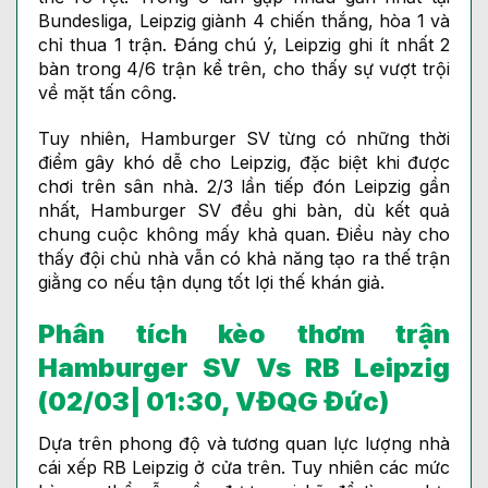
Bundesliga, Leipzig giành 4 chiến thắng, hòa 1 và
chỉ thua 1 trận. Đáng chú ý, Leipzig ghi ít nhất 2
bàn trong 4/6 trận kể trên, cho thấy sự vượt trội
về mặt tấn công.
Tuy nhiên, Hamburger SV từng có những thời
điểm gây khó dễ cho Leipzig, đặc biệt khi được
chơi trên sân nhà. 2/3 lần tiếp đón Leipzig gần
nhất, Hamburger SV đều ghi bàn, dù kết quả
chung cuộc không mấy khả quan. Điều này cho
thấy đội chủ nhà vẫn có khả năng tạo ra thế trận
giằng co nếu tận dụng tốt lợi thế khán giả.
Phân tích kèo thơm trận
Hamburger SV Vs RB Leipzig
(02/03| 01:30, VĐQG Đức)
Dựa trên phong độ và tương quan lực lượng nhà
cái xếp RB Leipzig ở cửa trên. Tuy nhiên các mức