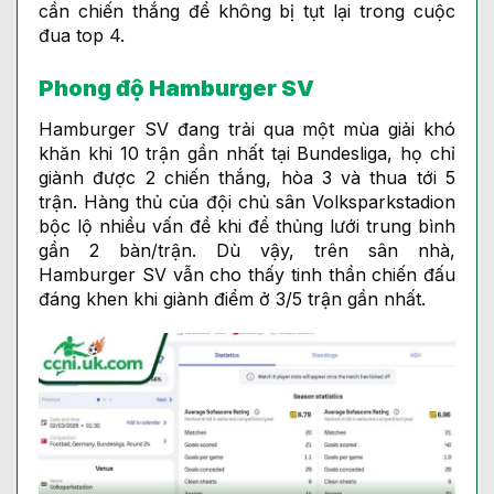
cần chiến thắng để không bị tụt lại trong cuộc
đua top 4.
Phong độ Hamburger SV
Hamburger SV đang trải qua một mùa giải khó
khăn khi 10 trận gần nhất tại Bundesliga, họ chỉ
giành được 2 chiến thắng, hòa 3 và thua tới 5
trận. Hàng thủ của đội chủ sân Volksparkstadion
bộc lộ nhiều vấn đề khi để thủng lưới trung bình
gần 2 bàn/trận. Dù vậy, trên sân nhà,
Hamburger SV vẫn cho thấy tinh thần chiến đấu
đáng khen khi giành điểm ở 3/5 trận gần nhất.