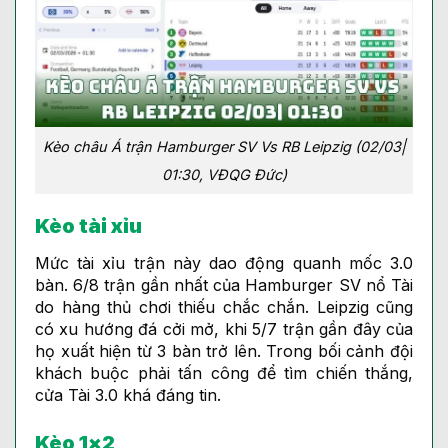
Kèo châu Á trận Hamburger SV Vs RB Leipzig (02/03|
01:30, VĐQG Đức)
Kèo tài xỉu
Mức tài xỉu trận này dao động quanh mốc 3.0
bàn. 6/8 trận gần nhất của Hamburger SV nổ Tài
do hàng thủ chơi thiếu chắc chắn. Leipzig cũng
có xu hướng đá cởi mở, khi 5/7 trận gần đây của
họ xuất hiện từ 3 bàn trở lên. Trong bối cảnh đội
khách buộc phải tấn công để tìm chiến thắng,
cửa Tài 3.0 khá đáng tin.
Kèo 1×2