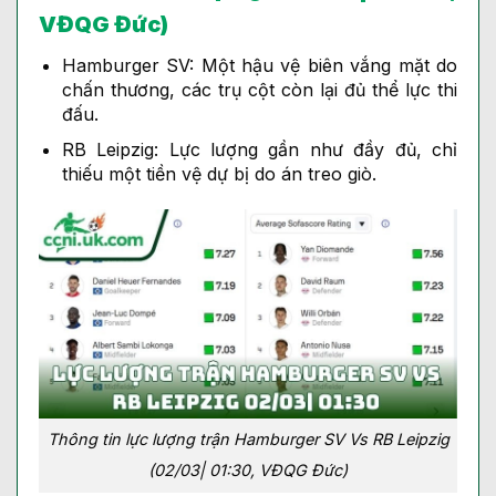
VĐQG Đức)
Hamburger SV: Một hậu vệ biên vắng mặt do
chấn thương, các trụ cột còn lại đủ thể lực thi
đấu.
RB Leipzig: Lực lượng gần như đầy đủ, chỉ
thiếu một tiền vệ dự bị do án treo giò.
Thông tin lực lượng trận Hamburger SV Vs RB Leipzig
(02/03| 01:30, VĐQG Đức)