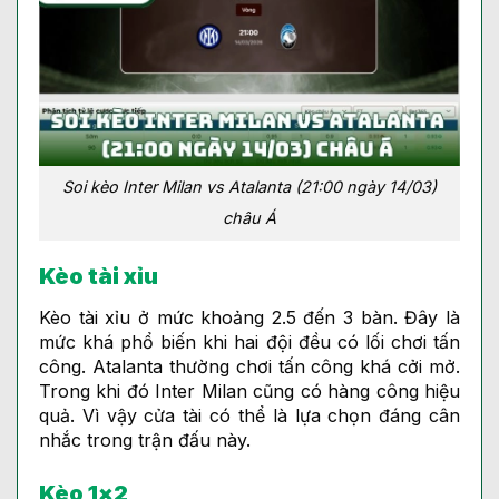
Soi kèo Inter Milan vs Atalanta (21:00 ngày 14/03)
châu Á
Kèo tài xỉu
Kèo tài xỉu ở mức khoảng 2.5 đến 3 bàn. Đây là
mức khá phổ biến khi hai đội đều có lối chơi tấn
công. Atalanta thường chơi tấn công khá cởi mở.
Trong khi đó Inter Milan cũng có hàng công hiệu
quả. Vì vậy cửa tài có thể là lựa chọn đáng cân
nhắc trong trận đấu này.
Kèo 1×2