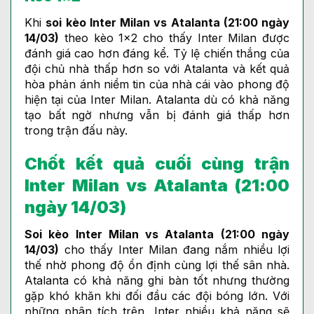
Khi
soi kèo Inter Milan vs Atalanta (21:00 ngày
14/03)
theo kèo 1×2 cho thấy Inter Milan được
đánh giá cao hơn đáng kể. Tỷ lệ chiến thắng của
đội chủ nhà thấp hơn so với Atalanta và kết quả
hòa phản ánh niềm tin của nhà cái vào phong độ
hiện tại của Inter Milan. Atalanta dù có khả năng
tạo bất ngờ nhưng vẫn bị đánh giá thấp hơn
trong trận đấu này.
Chốt kết quả cuối cùng trận
Inter Milan vs Atalanta (21:00
ngày 14/03)
Soi kèo Inter Milan vs Atalanta (21:00 ngày
14/03)
cho thấy Inter Milan đang nắm nhiều lợi
thế nhờ phong độ ổn định cùng lợi thế sân nhà.
Atalanta có khả năng ghi bàn tốt nhưng thường
gặp khó khăn khi đối đầu các đội bóng lớn. Với
những phân tích trên, Inter nhiều khả năng sẽ