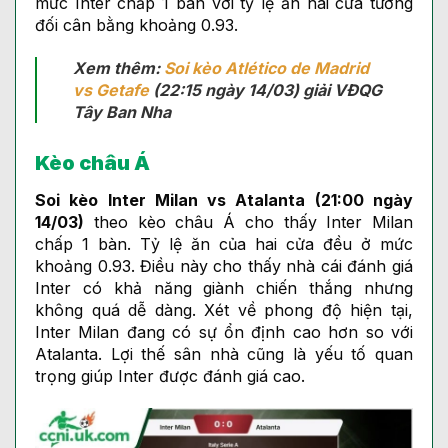
mức Inter chấp 1 bàn với tỷ lệ ăn hai cửa tương
đối cân bằng khoảng 0.93.
Xem thêm:
Soi kèo Atlético de Madrid
vs Getafe
(22:15 ngày 14/03) giải VĐQG
Tây Ban Nha
Kèo châu Á
Soi kèo Inter Milan vs Atalanta (21:00 ngày
14/03)
theo kèo châu Á cho thấy Inter Milan
chấp 1 bàn. Tỷ lệ ăn của hai cửa đều ở mức
khoảng 0.93. Điều này cho thấy nhà cái đánh giá
Inter có khả năng giành chiến thắng nhưng
không quá dễ dàng. Xét về phong độ hiện tại,
Inter Milan đang có sự ổn định cao hơn so với
Atalanta. Lợi thế sân nhà cũng là yếu tố quan
trọng giúp Inter được đánh giá cao.