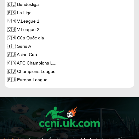
🇩🇪 Bundesliga
🇪🇸 La Liga
🇻🇳 V.League 1
🇻🇳 V.League 2
🇻🇳 Cúp Quốc gia
🇮🇹 Serie A
🇦🇺 Asian Cup
🇸🇦 AFC Champions L...
🇪🇺 Champions League
🇪🇺 Europa League