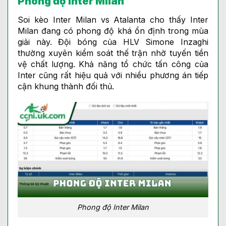
Phong độ Inter Milan
Soi kèo Inter Milan vs Atalanta cho thấy Inter
Milan đang có phong độ khá ổn định trong mùa
giải này. Đội bóng của HLV Simone Inzaghi
thường xuyên kiểm soát thế trận nhờ tuyến tiền
vệ chất lượng. Khả năng tổ chức tấn công của
Inter cũng rất hiệu quả với nhiều phương án tiếp
cận khung thành đối thủ.
Phong độ Inter Milan