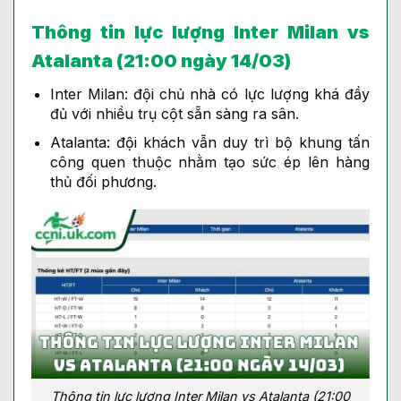
Thông tin lực lượng Inter Milan vs
Atalanta (21:00 ngày 14/03)
Inter Milan: đội chủ nhà có lực lượng khá đầy
đủ với nhiều trụ cột sẵn sàng ra sân.
Atalanta: đội khách vẫn duy trì bộ khung tấn
công quen thuộc nhằm tạo sức ép lên hàng
thủ đối phương.
Thông tin lực lượng Inter Milan vs Atalanta (21:00