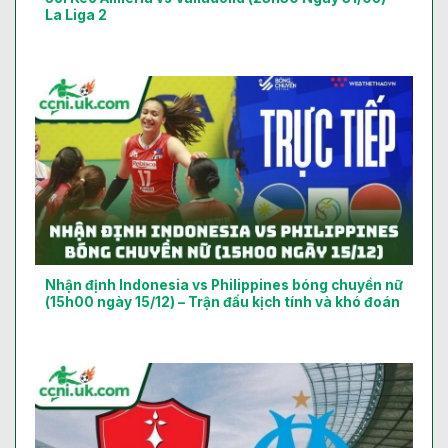
La Liga 2
Nhận định Indonesia vs Philippines bóng chuyền nữ
(15h00 ngày 15/12) – Trận đấu kịch tính và khó đoán