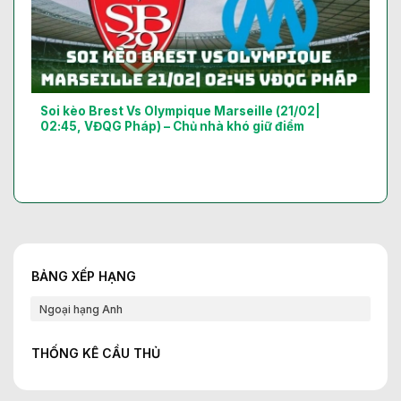
Soi kèo Brest Vs Olympique Marseille (21/02|
02:45, VĐQG Pháp) – Chủ nhà khó giữ điểm
BẢNG XẾP HẠNG
Ngoại hạng Anh
THỐNG KÊ CẦU THỦ