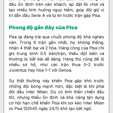
đấu ổn định trên sân khách, áp đặt lối chơi và
tạo nhiều tình huống nguy hiểm, giúp đội giữ vị
trí dẫn đầu Serie A và tự tin trước trận gặp Pisa.
Phong độ gần đây của Pisa
Pisa lại đang trải qua chuỗi phong độ khá nghèo
nàn. Trong 6 trận gần nhất, họ không thắng,
nhận 4 thất bại và 2 hòa. Hàng công của Pisa chỉ
ghi trung bình 0.5 bàn/trận, thiếu đột biến và
thường bị bắt bài dễ dàng. Hàng thủ cũng để lộ
nhiều sơ hở, như các trận thua 0–2 trước
Juventus hay hòa 1–1 với Genoa.
Sự thất thường này khiến Pisa gặp khó trước
những đội bóng mạnh hơn, đặc biệt là khi phải
đối đầu Inter Milan. Dù có tinh thần chiến đấu
tốt, nhưng thiếu ổn định và khả năng tận dụng
cơ hội hạn chế khiến Pisa khi soi kèo Inter Milan
vs Pisa (02h45 ngày 24/1) khó tạo bất ngờ.