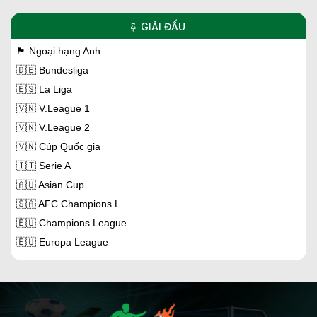
GIẢI ĐẤU
🏴 Ngoại hạng Anh
🇩🇪 Bundesliga
🇪🇸 La Liga
🇻🇳 V.League 1
🇻🇳 V.League 2
🇻🇳 Cúp Quốc gia
🇮🇹 Serie A
🇦🇺 Asian Cup
🇸🇦 AFC Champions L...
🇪🇺 Champions League
🇪🇺 Europa League