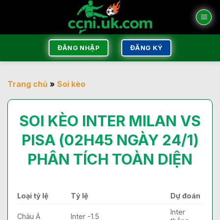
Bỏ
qua
nội
dung
ĐĂNG NHẬP
ĐĂNG KÝ
Trang chủ
»
Soi kèo
SOI KÈO INTER MILAN VS
PISA (02H45 NGÀY 24/1)
PHÂN TÍCH TOÀN DIỆN
Loại tỷ lệ
Tỷ lệ
Dự đoán
Inter
Châu Á
Inter -1.5