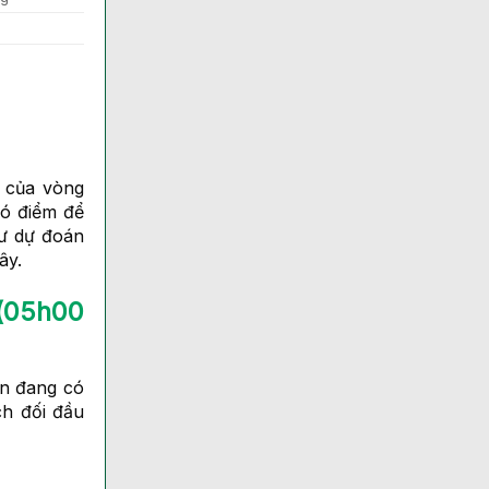
g của vòng
có điểm để
hư dự đoán
ây.
 (05h00
ên đang có
ch đối đầu