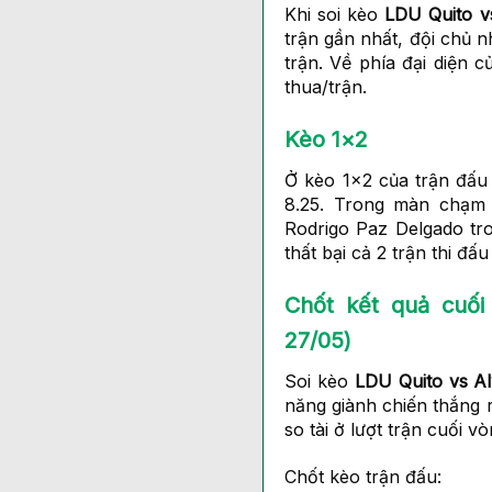
Khi soi kèo
LDU Quito v
trận gần nhất, đội chủ n
trận. Về phía đại diện 
thua/trận.
Kèo 1×2
Ở kèo 1×2 của trận đấu 
8.25. Trong màn chạm t
Rodrigo Paz Delgado tr
thất bại cả 2 trận thi đ
Chốt kết quả cuối
27/05)
Soi kèo
LDU Quito vs A
năng giành chiến thắng r
so tài ở lượt trận cuối 
Chốt kèo trận đấu: