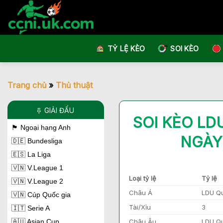
Bỏ
qua
nội
dung
TỶ LỆ KÈO
SOI KÈO
Trang chủ
»
Thủ thuật
GIẢI ĐẤU
SOI KÈO LD
🏴 Ngoại hạng Anh
NGÀY
🇩🇪 Bundesliga
🇪🇸 La Liga
🇻🇳 V.League 1
Loại tỷ lệ
Tỷ lệ
🇻🇳 V.League 2
Châu Á
LDU Qu
🇻🇳 Cúp Quốc gia
Tài/Xỉu
3
🇮🇹 Serie A
🇦🇺 Asian Cup
Châu Âu
LDU Qu