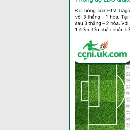
Đội bóng của HLV Tiago 
với 3 thắng – 1 hòa. Tạ
sau 3 thắng – 2 hòa. Với
1 điểm đến chắc chắn ti