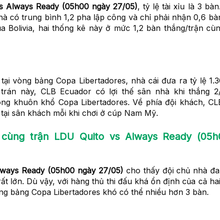
s Always Ready (05h00 ngày 27/05)
, tỷ lệ tài xỉu là 3 bà
hà có trung bình 1,2 pha lập công và chỉ phải nhận 0,6 bà
của Bolivia, hai thống kê này ở mức 1,2 bàn thắng/trận cù
tại vòng bảng Copa Libertadores, nhà cái đưa ra tỷ lệ 1.3
rán này, CLB Ecuador có lợi thế sân nhà khi thắng 2/
ong khuôn khổ Copa Libertadores. Về phía đội khách, C
ấu tại sân khách mỗi khi chơi ở cúp Nam Mỹ.
 cùng trận LDU Quito vs Always Ready (05
lways Ready (05h00 ngày 27/05)
cho thấy đội chủ nhà đ
ất lớn. Dù vậy, với hàng thủ thi đấu khá ổn định của cả ha
vòng bảng Copa Libertadores khó có thể nhiều hơn 3 bàn.