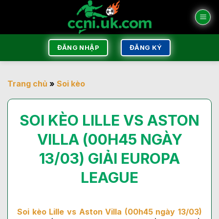
Bỏ
qua
nội
dung
ĐĂNG NHẬP
ĐĂNG KÝ
Trang chủ
»
Soi kèo
SOI KÈO LILLE VS ASTON
VILLA (00H45 NGÀY
13/03) GIẢI EUROPA
LEAGUE
Soi kèo Lille vs Aston Villa (00h45 ngày 13/03)