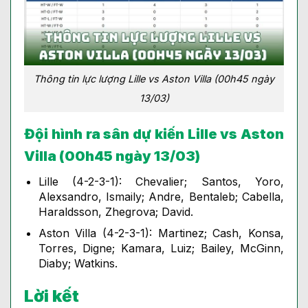
Thông tin lực lượng Lille vs Aston Villa (00h45 ngày
13/03)
Đội hình ra sân dự kiến Lille vs Aston
Villa (00h45 ngày 13/03)
Lille (4-2-3-1): Chevalier; Santos, Yoro,
Alexsandro, Ismaily; Andre, Bentaleb; Cabella,
Haraldsson, Zhegrova; David.
Aston Villa (4-2-3-1): Martinez; Cash, Konsa,
Torres, Digne; Kamara, Luiz; Bailey, McGinn,
Diaby; Watkins.
Lời kết