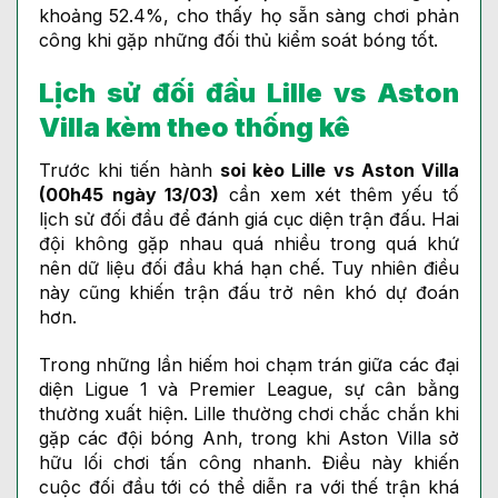
khoảng 52.4%, cho thấy họ sẵn sàng chơi phản
công khi gặp những đối thủ kiểm soát bóng tốt.
Lịch sử đối đầu Lille vs Aston
Villa kèm theo thống kê
Trước khi tiến hành
soi kèo Lille vs Aston Villa
(00h45 ngày 13/03)
cần xem xét thêm yếu tố
lịch sử đối đầu để đánh giá cục diện trận đấu. Hai
đội không gặp nhau quá nhiều trong quá khứ
nên dữ liệu đối đầu khá hạn chế. Tuy nhiên điều
này cũng khiến trận đấu trở nên khó dự đoán
hơn.
Trong những lần hiếm hoi chạm trán giữa các đại
diện Ligue 1 và Premier League, sự cân bằng
thường xuất hiện. Lille thường chơi chắc chắn khi
gặp các đội bóng Anh, trong khi Aston Villa sở
hữu lối chơi tấn công nhanh. Điều này khiến
cuộc đối đầu tới có thể diễn ra với thế trận khá