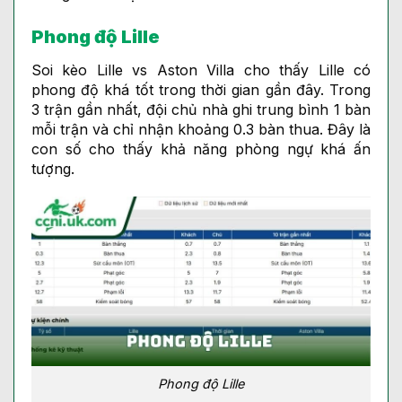
Phong độ Lille
Soi kèo Lille vs Aston Villa cho thấy Lille có
phong độ khá tốt trong thời gian gần đây. Trong
3 trận gần nhất, đội chủ nhà ghi trung bình 1 bàn
mỗi trận và chỉ nhận khoảng 0.3 bàn thua. Đây là
con số cho thấy khả năng phòng ngự khá ấn
tượng.
Phong độ Lille