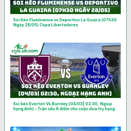
Soi Kèo Fluminense vs Deportivo La Guaira (07h30
Ngày 28/05) Copa Libertadores
Soi kèo Everton Vs Burnley (04/03| 02:30, Ngoại
hạng Anh) – Trận cầu 6 điểm cho cuộc đua trụ hạng