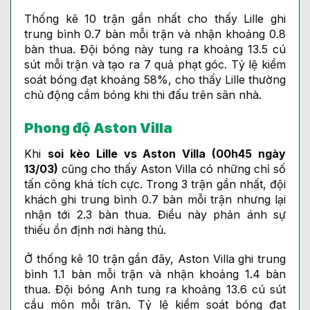
Thống kê 10 trận gần nhất cho thấy Lille ghi
trung bình 0.7 bàn mỗi trận và nhận khoảng 0.8
bàn thua. Đội bóng này tung ra khoảng 13.5 cú
sút mỗi trận và tạo ra 7 quả phạt góc. Tỷ lệ kiểm
soát bóng đạt khoảng 58%, cho thấy Lille thường
chủ động cầm bóng khi thi đấu trên sân nhà.
Phong độ Aston Villa
Khi
soi kèo Lille vs Aston Villa (00h45 ngày
13/03)
cũng cho thấy Aston Villa có những chỉ số
tấn công khá tích cực. Trong 3 trận gần nhất, đội
khách ghi trung bình 0.7 bàn mỗi trận nhưng lại
nhận tới 2.3 bàn thua. Điều này phản ánh sự
thiếu ổn định nơi hàng thủ.
Ở thống kê 10 trận gần đây, Aston Villa ghi trung
bình 1.1 bàn mỗi trận và nhận khoảng 1.4 bàn
thua. Đội bóng Anh tung ra khoảng 13.6 cú sút
cầu môn mỗi trận. Tỷ lệ kiểm soát bóng đạt