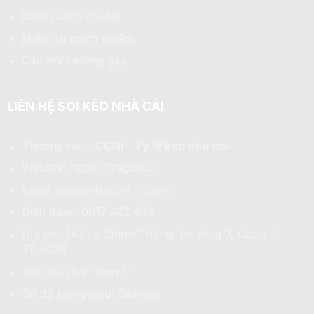
Chính sách cookie
Miễn trừ trách nhiệm
Câu hỏi thường gặp
LIÊN HỆ SOI KÈO NHÀ CÁI
Thương hiệu:
CCNI - Tỷ lệ kèo nhà cái
Website:
https://fragola.cl
Email:
support@ccni.uk.com
Điện thoại: 0917 452 638
Địa chỉ: 142 Lý Chính Thắng, Phường 7, Quận 3,
TP.HCM
Tác giả:
Duy Nguyễn
Sơ đồ trang web:
Sitemap