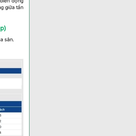
 biến động
g giữa tấn
áp)
a sân.