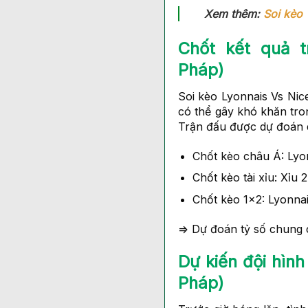
Xem thêm:
Soi kèo 
Chốt kết quả t
Pháp)
Soi kèo Lyonnais Vs Nic
có thể gây khó khăn tron
Trận đấu được dự đoán d
Chốt kèo châu Á: Lyon
Chốt kèo tài xỉu: Xỉu 2
Chốt kèo 1×2: Lyonna
=> Dự đoán tỷ số chung 
Dự kiến đội hìn
Pháp)