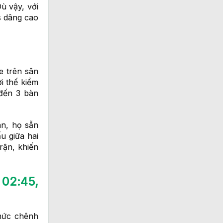
ù vậy, với
s dâng cao
e trên sân
i thế kiểm
 đến 3 bàn
án, họ sẵn
u giữa hai
rận, khiến
02:45,
 mức chênh