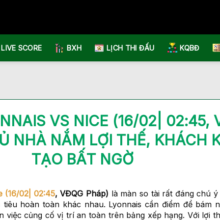
LIVE SCORE
BXH
LỊCH THI ĐẤU
KQBĐ
NNAIS VS NICE (16/02| 02:45,
Ủ NHÀ NẮM LỢI THẾ, KHÁCH 
TẠO BẤT NGỜ
e (16/02| 02:45
, VĐQG Pháp)
là màn so tài rất đáng chú ý 
c tiêu hoàn toàn khác nhau. Lyonnais cần điểm để bám 
 việc củng cố vị trí an toàn trên bảng xếp hạng. Với lợi t