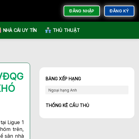
ĐĂNG NHẬP
ĐĂNG KÝ
NHÀ CÁI UY TÍN
THỦ THUẬT
 VĐQG
BẢNG XẾP HẠNG
KHÓ
Ngoại hạng Anh
THỐNG KÊ CẦU THỦ
tại Ligue 1
nhóm trên,
hế sân nhà