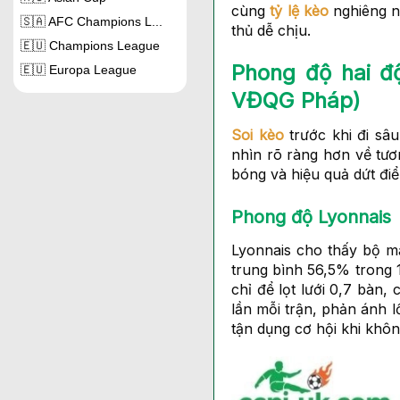
cùng
tỷ lệ kèo
nghiêng n
🇸🇦 AFC Champions L...
thủ dễ chịu.
🇪🇺 Champions League
Phong độ hai độ
🇪🇺 Europa League
VĐQG Pháp)
Soi kèo
trước khi đi sâu
nhìn rõ ràng hơn về tư
bóng và hiệu quả dứt đi
Phong độ Lyonnais
Lyonnais cho thấy bộ mặ
trung bình 56,5% trong 1
chỉ để lọt lưới 0,7 bàn,
lần mỗi trận, phản ánh l
tận dụng cơ hội khi khôn