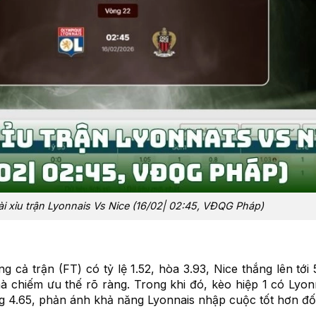
ài xỉu trận Lyonnais Vs Nice (16/02| 02:45, VĐQG Pháp)
g cả trận (FT) có tỷ lệ 1.52, hòa 3.93, Nice thắng lên tới 
à chiếm ưu thế rõ ràng. Trong khi đó, kèo hiệp 1 có Lyon
ng 4.65, phản ánh khả năng Lyonnais nhập cuộc tốt hơn đối