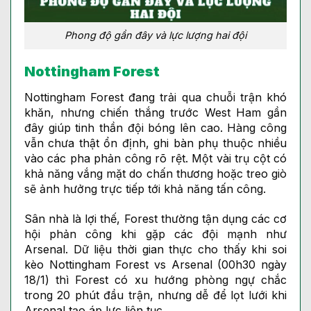
Phong độ gần đây và lực lượng hai đội
Nottingham Forest
Nottingham Forest đang trải qua chuỗi trận khó
khăn, nhưng chiến thắng trước West Ham gần
đây giúp tinh thần đội bóng lên cao. Hàng công
vẫn chưa thật ổn định, ghi bàn phụ thuộc nhiều
vào các pha phản công rõ rệt. Một vài trụ cột có
khả năng vắng mặt do chấn thương hoặc treo giò
sẽ ảnh hưởng trực tiếp tới khả năng tấn công.
Sân nhà là lợi thế, Forest thường tận dụng các cơ
hội phản công khi gặp các đội mạnh như
Arsenal. Dữ liệu thời gian thực cho thấy khi soi
kèo Nottingham Forest vs Arsenal (00h30 ngày
18/1) thì Forest có xu hướng phòng ngự chắc
trong 20 phút đầu trận, nhưng dễ để lọt lưới khi
Arsenal tạo áp lực liên tục.