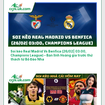
Soi kèo Real Madrid Vs Benfica (26/02| 03:00,
Champions League) – Bản lĩnh Hoàng gia trước thử
thách từ Bồ Đào Nha