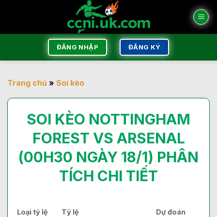
Bỏ
qua
nội
dung
ĐĂNG NHẬP
ĐĂNG KÝ
Trang chủ
»
Soi kèo
SOI KÈO NOTTINGHAM
FOREST VS ARSENAL
(00H30 NGÀY 18/1) PHÂN
TÍCH CHI TIẾT
Loại tỷ lệ
Tỷ lệ
Dự đoán