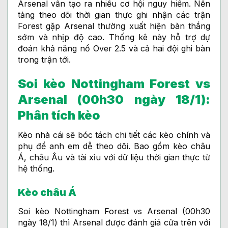
Arsenal vẫn tạo ra nhiều cơ hội nguy hiểm. Nền
tảng theo dõi thời gian thực ghi nhận các trận
Forest gặp Arsenal thường xuất hiện bàn thắng
sớm và nhịp độ cao. Thống kê này hỗ trợ dự
đoán khả năng nổ Over 2.5 và cả hai đội ghi bàn
trong trận tới.
Soi kèo Nottingham Forest vs
Arsenal (00h30 ngày 18/1):
Phân tích kèo
Kèo nhà cái sẽ bóc tách chi tiết các kèo chính và
phụ để anh em dễ theo dõi. Bao gồm kèo châu
Á, châu Âu và tài xỉu với dữ liệu thời gian thực từ
hệ thống.
Kèo châu Á
Soi kèo Nottingham Forest vs Arsenal (00h30
ngày 18/1) thì Arsenal được đánh giá cửa trên với