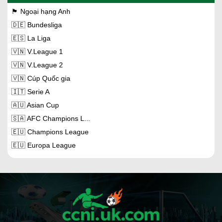
🏴 Ngoại hạng Anh
🇩🇪 Bundesliga
🇪🇸 La Liga
🇻🇳 V.League 1
🇻🇳 V.League 2
🇻🇳 Cúp Quốc gia
🇮🇹 Serie A
🇦🇺 Asian Cup
🇸🇦 AFC Champions L...
🇪🇺 Champions League
🇪🇺 Europa League