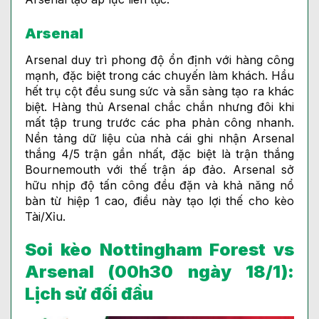
Arsenal
Arsenal duy trì phong độ ổn định với hàng công
mạnh, đặc biệt trong các chuyến làm khách. Hầu
hết trụ cột đều sung sức và sẵn sàng tạo ra khác
biệt. Hàng thủ Arsenal chắc chắn nhưng đôi khi
mất tập trung trước các pha phản công nhanh.
Nền tảng dữ liệu của nhà cái ghi nhận Arsenal
thắng 4/5 trận gần nhất, đặc biệt là trận thắng
Bournemouth với thế trận áp đảo. Arsenal sở
hữu nhịp độ tấn công đều đặn và khả năng nổ
bàn từ hiệp 1 cao, điều này tạo lợi thế cho kèo
Tài/Xỉu.
Soi kèo Nottingham Forest vs
Arsenal (00h30 ngày 18/1):
Lịch sử đối đầu