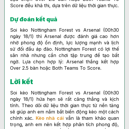
Score đều khả thi, dựa trên dữ liệu thời gian thực.
Dự đoán kết quả
Soi kèo Nottingham Forest vs Arsenal (00h30
ngày 18/1) thì Arsenal được đánh giá cao hơn
nhờ phong độ ổn định, lực lượng mạnh và lịch
sử đối đầu áp đảo. Nottingham Forest có lợi thế
sân nhà nhưng cần chơi tập trung để tạo bất
ngờ. Lựa chọn hợp lý: Arsenal thắng kết hợp
Over 2.5 bàn hoặc Both Teams To Score.
Lời kết
Soi kèo Nottingham Forest vs Arsenal (00h30
ngày 18/1) hứa hẹn sẽ rất căng thẳng và kịch
tính. Theo dõi dữ liệu thời gian thực từ nền tảng
sẽ giúp anh em nắm bắt biến động kèo một cách
chính xác.
Kèo nhà cái
vẫn là tham khảo quan
trọng, anh em nên kết hợp phân tích phong độ,