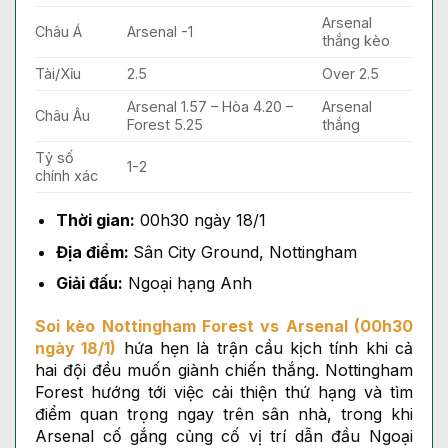
Arsenal
Châu Á
Arsenal -1
thắng kèo
Tài/Xỉu
2.5
Over 2.5
Arsenal 1.57 – Hòa 4.20 –
Arsenal
Châu Âu
Forest 5.25
thắng
Tỷ số
1-2
chính xác
Thời gian:
00h30 ngày 18/1
Địa điểm:
Sân City Ground, Nottingham
Giải đấu:
Ngoại hạng Anh
Soi kèo Nottingham Forest vs Arsenal (00h30
ngày 18/1)
hứa hẹn là trận cầu kịch tính khi cả
hai đội đều muốn giành chiến thắng. Nottingham
Forest hướng tới việc cải thiện thứ hạng và tìm
điểm quan trọng ngay trên sân nhà, trong khi
Arsenal cố gắng củng cố vị trí dẫn đầu Ngoại