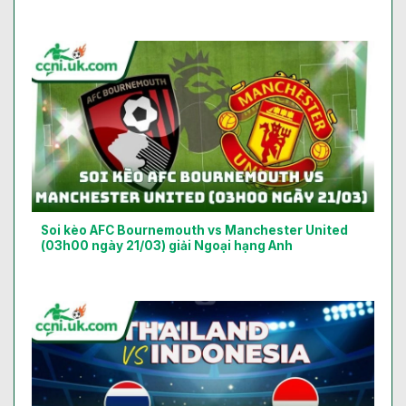
Soi kèo AFC Bournemouth vs Manchester United
(03h00 ngày 21/03) giải Ngoại hạng Anh