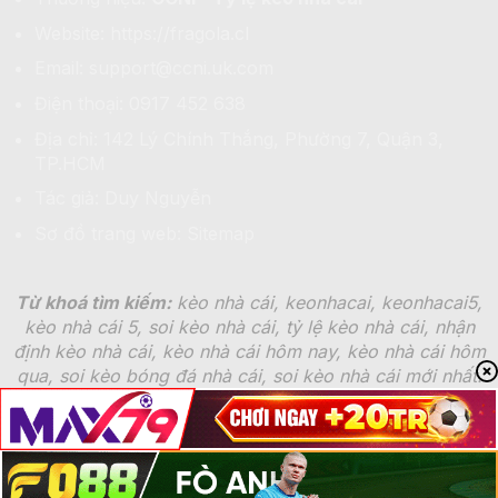
Website:
https://fragola.cl
Email:
support@ccni.uk.com
Điện thoại: 0917 452 638
Địa chỉ: 142 Lý Chính Thắng, Phường 7, Quận 3,
TP.HCM
Tác giả:
Duy Nguyễn
Sơ đồ trang web:
Sitemap
Từ khoá tìm kiếm:
kèo nhà cái, keonhacai, keonhacai5,
kèo nhà cái 5, soi kèo nhà cái, tỷ lệ kèo nhà cái, nhận
định kèo nhà cái, kèo nhà cái hôm nay, kèo nhà cái hôm
qua, soi kèo bóng đá nhà cái, soi kèo nhà cái mới nhất.
Copyright 2026 ©
CCNI - Tỷ Lệ Kèo Nhà Cái 5
. All
rights reserved.