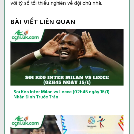
với tỷ số tối thiểu nghiên về đội chủ nhà.
BÀI VIẾT LIÊN QUAN
Soi Kèo Inter Milan vs Lecce (02h45 ngày 15/1)
Nhận Định Trước Trận