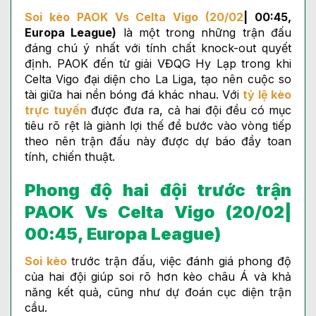
Soi kèo PAOK Vs Celta Vigo (20/02
| 00:45,
Europa League)
là một trong những trận đấu
đáng chú ý nhất với tính chất knock-out quyết
định. PAOK đến từ giải VĐQG Hy Lạp trong khi
Celta Vigo đại diện cho La Liga, tạo nên cuộc so
tài giữa hai nền bóng đá khác nhau. Với
tỷ lệ kèo
trực tuyến
được đưa ra, cả hai đội đều có mục
tiêu rõ rệt là giành lợi thế để bước vào vòng tiếp
theo nên trận đấu này được dự báo đầy toan
tính, chiến thuật.
Phong độ hai đội trước trận
PAOK Vs Celta Vigo (20/02|
00:45, Europa League)
Soi kèo
trước trận đấu, việc đánh giá phong độ
của hai đội giúp soi rõ hơn kèo châu Á và khả
năng kết quả, cũng như dự đoán cục diện trận
cầu.