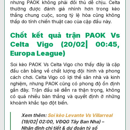
nhưng PAOK không phải đối thủ dễ chịu. Celta
thường được đánh giá nhỉnh hơn trong kèo
thắng chung cuộc, song tỷ lệ hòa cũng không
thấp do tính chiến thuật cao của cặp đấu này.
Chốt kết quả trận PAOK Vs
Celta Vigo (20/02| 00:45,
Europa League)
Soi kèo PAOK Vs Celta Vigo cho thấy đây là cặp
đấu cân bằng về chất lượng đội hình và phong
cách chơi. Celta Vigo có lợi thế sân nhà và kinh
nghiệm, nhưng PAOK cũng có phong độ ổn định
gần đây. Trận đấu sẽ diễn ra thận trọng, không
có quá nhiều bàn thắng và quyết định ở những
khoảnh khắc tạo đột biến.
Xem thêm:
Soi kèo Levante Vs Villarreal
(19/02| 02:00, VĐQG Tây Ban Nha) –
Nhận định chi tiết & dự đoán tỷ số