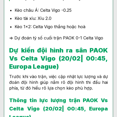
Kèo châu Á: Celta Vigo -0.25
Kèo tài xỉu: Xỉu 2.0
Kèo 1×2: Celta Vigo thắng hoặc hoà
=> Dự đoán tỷ số cuối trận PAOK 0-1 Celta Vigo
Dự kiến đội hình ra sân PAOK
Vs Celta Vigo (20/02| 00:45,
Europa League)
Trước khi vào trận, việc cập nhật lực lượng và dự
đoán đội hình giúp nắm rõ đội hình thi đấu hai
phía, từ đó hiểu rõ lựa chọn kèo phù hợp.
Thông tin lực lượng trận PAOK Vs
Celta Vigo (20/02| 00:45, Europa