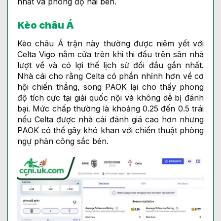
nhất và phong độ hai bên.
Kèo châu Á
Kèo châu Á trận này thường được niêm yết với
Celta Vigo nằm cửa trên khi thi đấu trên sân nhà
lượt về và có lợi thế lịch sử đối đầu gần nhất.
Nhà cái cho rằng Celta có phần nhỉnh hơn về cơ
hội chiến thắng, song PAOK lại cho thấy phong
độ tích cực tại giải quốc nội và không dễ bị đánh
bại. Mức chấp thường là khoảng 0.25 đến 0.5 trái
nếu Celta được nhà cái đánh giá cao hơn nhưng
PAOK có thể gây khó khan với chiến thuật phòng
ngự phản công sắc bén.