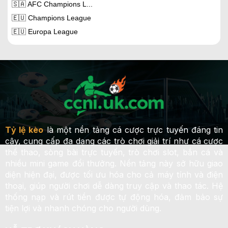
🇸🇦 AFC Champions L...
🇪🇺 Champions League
🇪🇺 Europa League
Tỷ lệ kèo
là một nền tảng cá cược trực tuyến đáng tin
cậy, cung cấp đa dạng các trò chơi giải trí như cá cược
thể thao, sòng bài trực tuyến, trò chơi slot, bắn cá và
nhiều mini game đổi thưởng. Nền tảng này sở hữu giao
diện hiện đại, được tối ưu hóa cho cả máy tính và điện
thoại, giúp người chơi dễ dàng truy cập và thao tác. Hệ
thống nạp và rút tiền được tự động hóa, đảm bảo sự
tiện lợi và nhanh chóng cho người dùng.