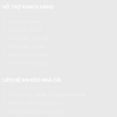
HỖ TRỢ KHÁCH HÀNG
Giới thiệu chung
Thông tin liên hệ
Chính sách bảo mật
Chính sách cookie
Miễn trừ trách nhiệm
Câu hỏi thường gặp
LIÊN HỆ SOI KÈO NHÀ CÁI
Thương hiệu:
CCNI - Tỷ lệ kèo nhà cái
Website:
https://fragola.cl
Email:
support@ccni.uk.com