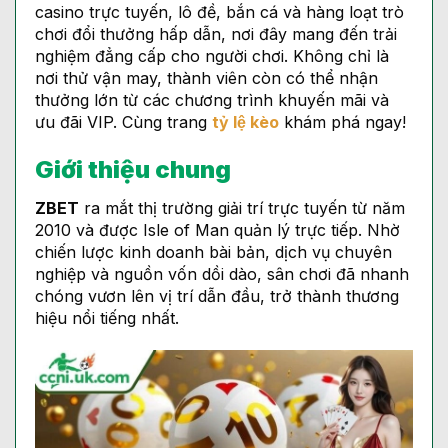
casino trực tuyến, lô đề, bắn cá và hàng loạt trò
chơi đổi thưởng hấp dẫn, nơi đây mang đến trải
nghiệm đẳng cấp cho người chơi. Không chỉ là
nơi thử vận may, thành viên còn có thể nhận
thưởng lớn từ các chương trình khuyến mãi và
ưu đãi VIP. Cùng trang
tỷ lệ kèo
khám phá ngay!
Giới thiệu chung
ZBET
ra mắt thị trường giải trí trực tuyến từ năm
2010 và được Isle of Man quản lý trực tiếp. Nhờ
chiến lược kinh doanh bài bản, dịch vụ chuyên
nghiệp và nguồn vốn dồi dào, sân chơi đã nhanh
chóng vươn lên vị trí dẫn đầu, trở thành thương
hiệu nổi tiếng nhất.