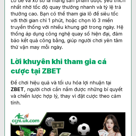
Lô đề và xổ số là mảng sản phẩm được yêu thích
nhất nhờ tốc độ quay thưởng nhanh và tỷ lệ trả
thưởng cao. Bạn có thể tham gia lô đề siêu tốc
với thời gian chỉ 1 phút, hoặc chọn lô 3 miền
truyền thống với nhiều khung giờ trong ngày. Hệ
thống áp dụng công nghệ quay số hiện đại, đảm
bảo kết quả công bằng, giúp người chơi yên tâm
thử vận may mỗi ngày.
Lời khuyên khi tham gia cá
cược tại ZBET
Để chơi hiệu quả và tối ưu hóa lợi nhuận tại
ZBET
, người chơi cần nắm được những bí quyết
và chiến lược hợp lý, thay vì đặt cược theo cảm
tính.