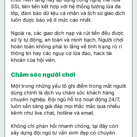
SSL tiên tiến kết hợp với hệ thống tường lửa đa
lớp, đảm bảo dữ liệu cá nhân và lịch sử giao dịch
luôn được bảo vệ ở mức cao nhất.
Ngoài ra, các giao dịch nạp và rút tiền đều được
xử lý tự động, an toàn và minh bạch. Người chơi
hoàn toàn không phải lo lắng về tình trạng rò rỉ
thông tin hay các nguy cơ lừa đảo, hack tài
khoản của hội viên.
Chăm sóc người chơi
Một trong những yếu tố ghi điểm trong mắt người
dùng chính là dịch vụ chăm sóc khách hàng
chuyên nghiệp. Đội ngũ hỗ trợ hoạt động 24/7,
luôn sẵn sàng giải đáp mọi thắc mắc qua nhiều
kênh như live chat, hotline và email.
Không chỉ phản hồi nhanh chóng, tại đây còn
xây dựng đội ngũ tư vấn xinh đẹp có chuyên