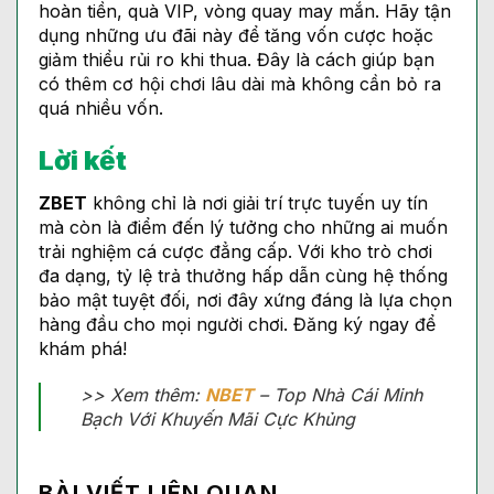
hoàn tiền, quà VIP, vòng quay may mắn. Hãy tận
dụng những ưu đãi này để tăng vốn cược hoặc
giảm thiểu rủi ro khi thua. Đây là cách giúp bạn
có thêm cơ hội chơi lâu dài mà không cần bỏ ra
quá nhiều vốn.
Lời kết
ZBET
không chỉ là nơi giải trí trực tuyến uy tín
mà còn là điểm đến lý tưởng cho những ai muốn
trải nghiệm cá cược đẳng cấp. Với kho trò chơi
đa dạng, tỷ lệ trả thưởng hấp dẫn cùng hệ thống
bảo mật tuyệt đối, nơi đây xứng đáng là lựa chọn
hàng đầu cho mọi người chơi. Đăng ký ngay để
khám phá!
>> Xem thêm:
NBET
– Top Nhà Cái Minh
Bạch Với Khuyến Mãi Cực Khủng
BÀI VIẾT LIÊN QUAN