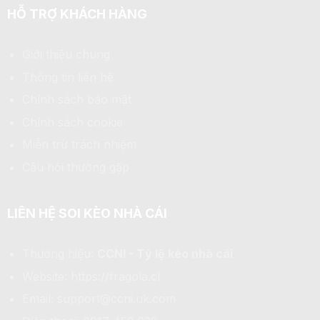
HỖ TRỢ KHÁCH HÀNG
Giới thiệu chung
Thông tin liên hệ
Chính sách bảo mật
Chính sách cookie
Miễn trừ trách nhiệm
Câu hỏi thường gặp
LIÊN HỆ SOI KÈO NHÀ CÁI
Thương hiệu:
CCNI - Tỷ lệ kèo nhà cái
Website:
https://fragola.cl
Email:
support@ccni.uk.com