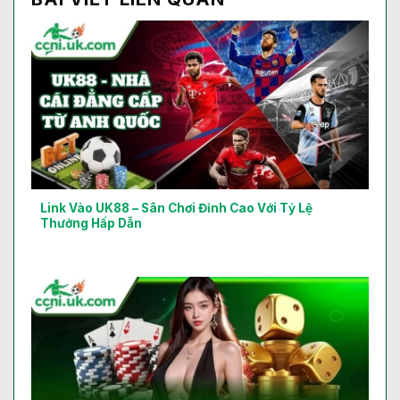
Link Vào UK88 – Sân Chơi Đỉnh Cao Với Tỷ Lệ
Thưởng Hấp Dẫn