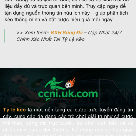
liệu đầy đủ và trực quan bên mình. Truy cập ngay để
tận dụng nguồn thông tin hữu ích này – giúp phân tích
kèo thông minh và đặt cược hiệu quả mỗi ngày.
>> Xem thêm:
BXH Bóng Đá
– Cập Nhật 24/7
Chính Xác Nhất Tại Tỷ Lệ Kèo
Tỷ lệ kèo
là một nền tảng cá cược trực tuyến đáng tin
cậy, cung cấp đa dạng các trò chơi giải trí như cá cược
thể thao, sòng bài trực tuyến, trò chơi slot, bắn cá và
nhiều mini game đổi thưởng. Nền tảng này sở hữu giao