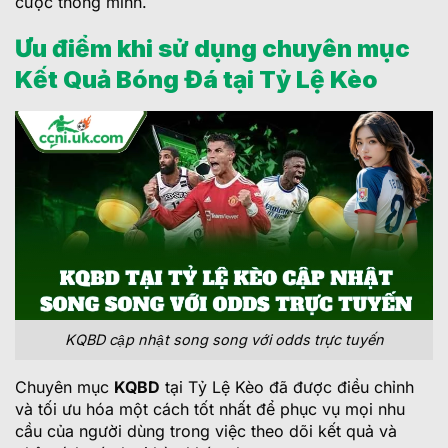
cược thông minh.
Ưu điểm khi sử dụng chuyên mục
Kết Quả Bóng Đá tại Tỷ Lệ Kèo
KQBD cập nhật song song với odds trực tuyến
Chuyên mục
KQBD
tại Tỷ Lệ Kèo đã được điều chỉnh
và tối ưu hóa một cách tốt nhất để phục vụ mọi nhu
cầu của người dùng trong việc theo dõi kết quả và