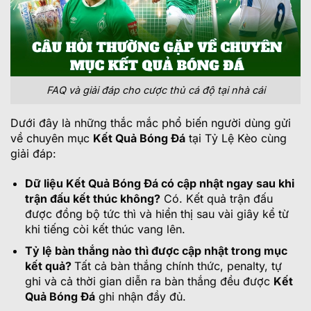
FAQ và giải đáp cho cược thủ cá độ tại nhà cái
Dưới đây là những thắc mắc phổ biến người dùng gửi
về chuyên mục
Kết Quả Bóng Đá
tại Tỷ Lệ Kèo cùng
giải đáp:
Dữ liệu Kết Quả Bóng Đá có cập nhật ngay sau khi
trận đấu kết thúc không?
Có. Kết quả trận đấu
được đồng bộ tức thì và hiển thị sau vài giây kể từ
khi tiếng còi kết thúc vang lên.
Tỷ lệ bàn thắng nào thì được cập nhật trong mục
kết quả?
Tất cả bàn thắng chính thức, penalty, tự
ghi và cả thời gian diễn ra bàn thắng đều được
Kết
Quả Bóng Đá
ghi nhận đầy đủ.