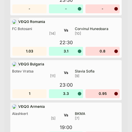
23:30
-
-
-
VĐQG Romania
FC Botosani
Corvinul Hunedoara
Vs
[14]
[10]
22:30
1.03
3.1
0.8
VĐQG Bulgaria
Botev Vratsa
Slavia Sofia
Vs
[11]
[9]
23:00
1
3.3
0.95
VĐQG Armenia
Alashkert
BKMA
Vs
[5]
[7]
19:00