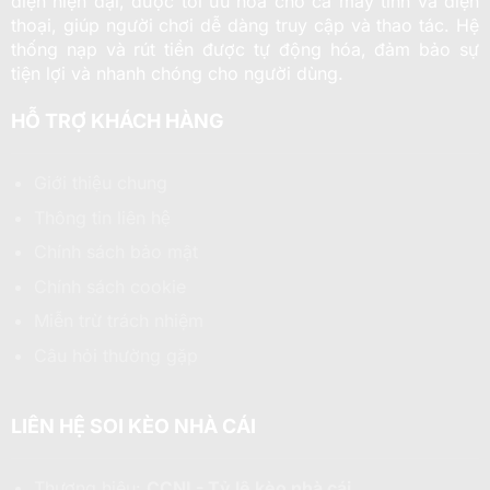
diện hiện đại, được tối ưu hóa cho cả máy tính và điện
thoại, giúp người chơi dễ dàng truy cập và thao tác. Hệ
thống nạp và rút tiền được tự động hóa, đảm bảo sự
tiện lợi và nhanh chóng cho người dùng.
HỖ TRỢ KHÁCH HÀNG
Giới thiệu chung
Thông tin liên hệ
Chính sách bảo mật
Chính sách cookie
Miễn trừ trách nhiệm
Câu hỏi thường gặp
LIÊN HỆ SOI KÈO NHÀ CÁI
Thương hiệu:
CCNI - Tỷ lệ kèo nhà cái