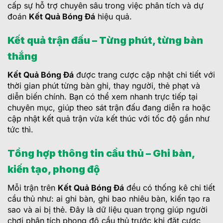
cấp sự hỗ trợ chuyên sâu trong việc phân tích và dự
đoán
Kết Quả Bóng Đá
hiệu quả.
Kết quả trận đấu – Từng phút, từng bàn
thắng
Kết Quả Bóng Đá
được trang cược cập nhật chi tiết với
thời gian phút từng bàn ghi, thay người, thẻ phạt và
diễn biến chính. Bạn có thể xem nhanh trực tiếp tại
chuyên mục, giúp theo sát trận đấu đang diễn ra hoặc
cập nhật kết quả trận vừa kết thúc với tốc độ gần như
tức thì.
Tổng hợp thông tin cầu thủ – Ghi bàn,
kiến tạo, phong độ
Mỗi trận trên
Kết Quả Bóng Đá
đều có thống kê chi tiết
cầu thủ như: ai ghi bàn, ghi bao nhiêu bàn, kiến tạo ra
sao và ai bị thẻ. Đây là dữ liệu quan trọng giúp người
chơi phân tích phong độ cầu thủ trước khi đặt cược