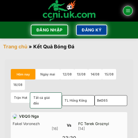
Bỏ
qua
nội
dung
ĐĂNG NHẬP
ĐĂNG KÝ
Trang chủ
»
Kết Quả Bóng Đá
Hôm nay
Hôm nay
Ngày mai
Ngày mai
12/08
12/08
13/08
13/08
14/08
14/08
15/08
15/08
16/08
Trận Hot
TL Hồng Kông
Bet365
Giải đấu
Trận Hot
HPD
1X2
Tất cả giải
Tài xỉu
TL Hồng Kông
Bet365
đấu
VĐQG Nga
Fakel Voronezh
FC Terek Groznyi
Vs
[16]
[14]