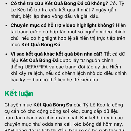
Có thể tra cứu Kết Quả Bóng Đá cũ không?
Có. Tỷ
Lệ Kèo hỗ trợ tra cứu kết quả ít nhất 7 ngày gần
nhất, biệt lập theo vòng đấu và giải đấu.
Chuyên mục có hỗ trợ video highlight không?
Hiện
tại trang cược có hợp tác một số nguồn video chính
chủ, nếu có highlight hợp lệ sẽ hiển thị trực tiếp trên
mục
Kết Quả Bóng Đá
.
Vì sao kết quả khác kết quả bên nhà cái?
Tất cả dữ
liệu
Kết Quả Bóng Đá
được lấy từ nguồn chính
thống UEFA/FIFA và các trang đối tác uy tín. Hiếm
khi xảy ra lệch, nếu có chênh lệch nhỏ do điều chỉnh
hậu kỳ — bạn có thể liên hệ để kiểm tra.
Kết luận
Chuyên mục
Kết Quả Bóng Đá
của Tỷ Lệ Kèo là công
cụ cần có cho cộng đồng soi kèo, cung cấp dữ liệu
trận đấu nhanh và chính xác nhất. Khi kết hợp với các
chuyên mục như odds nhà cái, kèo bóng đá hôm nay,
BXH bóng đá và lịch thi đấu, bạn sẽ có hệ sinh thái dữ