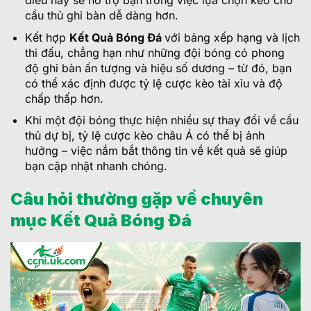
điều này sẽ hỗ trợ bạn trong việc lựa chọn kèo cho
cầu thủ ghi bàn dễ dàng hơn.
Kết hợp
Kết Quả Bóng Đá
với bảng xếp hạng và lịch
thi đấu, chẳng hạn như những đội bóng có phong
độ ghi bàn ấn tượng và hiệu số dương – từ đó, bạn
có thể xác định được tỷ lệ cược kèo tài xỉu và độ
chấp thấp hơn.
Khi một đội bóng thực hiện nhiều sự thay đổi về cầu
thủ dự bị, tỷ lệ cược kèo châu Á có thể bị ảnh
hưởng – việc nắm bắt thông tin về kết quả sẽ giúp
bạn cập nhật nhanh chóng.
Câu hỏi thường gặp về chuyên
mục Kết Quả Bóng Đá